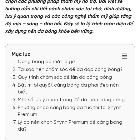
chọn các phương pháp thẩm mỹ hỗ trợ. Bài viết sẽ
hướng dẫn chi tiết cách chăm sóc tại nhà, dinh dưỡng,
TƯ VẤN
lưu ý quan trọng và các công nghệ thẩm mỹ giúp tăng
độ mịn – sáng – đàn hồi. Đây sẽ là lộ trình toàn diện để
TIN TỨC
xây dựng nền da bóng khỏe bền vững.
Khách hàng thực tế
Mục lục
Căng bóng da mặt là gì?
Tại sao nên chăm sóc để da đẹp căng bóng?
Quy trình chăm sóc để làn da căng bóng
Bật mí bí quyết căng bóng da phái đẹp nên
biết
Một số lưu ý quan trọng để da luôn căng bóng
Phương pháp căng bóng da tức thì tại Shynh
Premium
Lý do nên chọn Shynh Premium để căng bóng
da?