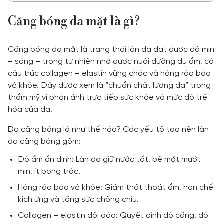
Căng bóng da mặt là gì?
Căng bóng da mặt là trạng thái làn da đạt được độ mịn
– sáng – trong tự nhiên nhờ được nuôi dưỡng đủ ẩm, có
cấu trúc collagen – elastin vững chắc và hàng rào bảo
vệ khỏe. Đây được xem là “chuẩn chất lượng da” trong
thẩm mỹ vì phản ánh trực tiếp sức khỏe và mức độ trẻ
hóa của da.
Da căng bóng là như thế nào? Các yếu tố tạo nên làn
da căng bóng gồm:
Độ ẩm ổn định: Làn da giữ nước tốt, bề mặt mướt
mịn, ít bong tróc.
Hàng rào bảo vệ khỏe: Giảm thất thoát ẩm, hạn chế
kích ứng và tăng sức chống chịu.
Collagen – elastin dồi dào: Quyết định độ căng, độ