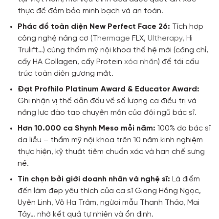
thực để đảm bảo minh bạch và an toàn.
Phác đồ toàn diện New Perfect Face 26:
Tích hợp
công nghệ nâng cơ (
Thermage
FLX,
Ultherapy
, Hi
Trulift…) cùng thẩm mỹ nội khoa thế hệ mới (căng chỉ,
cấy HA Collagen, cấy Protein
xóa nhăn
) để tái cấu
trúc toàn diện gương mặt.
Đạt Profhilo Platinum Award & Educator Award:
Ghi nhận vị thế dẫn đầu về số lượng ca điều trị và
năng lực đào tạo chuyên môn của đội ngũ bác sĩ.
Hơn 10.000 ca Shynh Meso mỗi năm:
100% do bác sĩ
da liễu – thẩm mỹ nội khoa trên 10 năm kinh nghiệm
thực hiện, kỹ thuật tiêm chuẩn xác và hạn chế sưng
nề.
Tin chọn bởi giới doanh nhân và nghệ sĩ:
Là điểm
đến làm đẹp yêu thích của ca sĩ Giang Hồng Ngọc,
Uyên Linh, Võ Hạ Trâm, ngừoi mẫu Thanh Thảo, Mai
Tây… nhờ kết quả tự nhiên và ổn định.