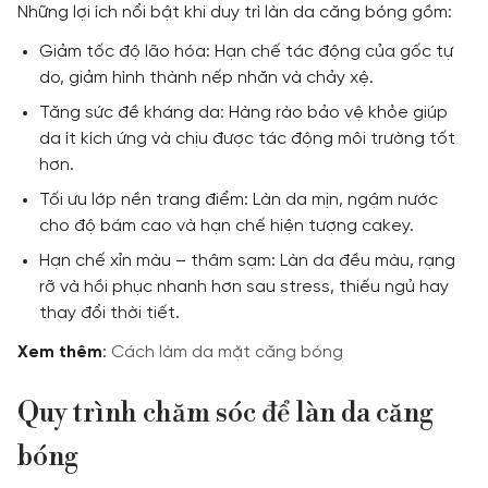
Những lợi ích nổi bật khi duy trì làn da căng bóng gồm:
Giảm tốc độ lão hóa: Hạn chế tác động của gốc tự
do, giảm hình thành nếp nhăn và chảy xệ.
Tăng sức đề kháng da: Hàng rào bảo vệ khỏe giúp
da ít kích ứng và chịu được tác động môi trường tốt
hơn.
Tối ưu lớp nền trang điểm: Làn da mịn, ngậm nước
cho độ bám cao và hạn chế hiện tượng cakey.
Hạn chế xỉn màu – thâm sạm: Làn da đều màu, rạng
rỡ và hồi phục nhanh hơn sau stress, thiếu ngủ hay
thay đổi thời tiết.
Xem
thêm
:
Cách làm da mặt căng bóng
Quy trình chăm sóc để làn da căng
bóng