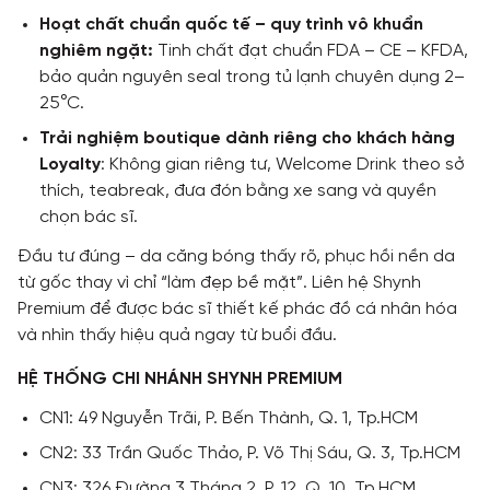
Hoạt chất chuẩn quốc tế – quy trình vô khuẩn
nghiêm ngặt:
Tinh chất đạt chuẩn FDA – CE – KFDA,
bảo quản nguyên seal trong tủ lạnh chuyên dụng 2–
25°C.
Trải nghiệm boutique dành riêng cho khách hàng
Loyalty
: Không gian riêng tư, Welcome Drink theo sở
thích, teabreak, đưa đón bằng xe sang và quyền
chọn bác sĩ.
Đầu tư đúng – da căng bóng thấy rõ, phục hồi nền da
từ gốc thay vì chỉ “làm đẹp bề mặt”. Liên hệ Shynh
Premium để được bác sĩ thiết kế phác đồ cá nhân hóa
và nhìn thấy hiệu quả ngay từ buổi đầu.
HỆ THỐNG CHI NHÁNH SHYNH PREMIUM
CN1: 49 Nguyễn Trãi, P. Bến Thành, Q. 1, Tp.HCM
CN2: 33 Trần Quốc Thảo, P. Võ Thị Sáu, Q. 3, Tp.HCM
CN3: 326 Đường 3 Tháng 2, P. 12, Q. 10, Tp.HCM