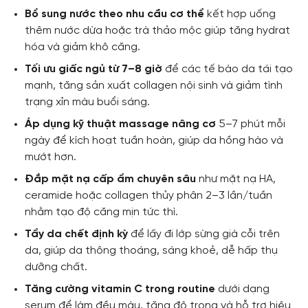
Bổ sung nước theo nhu cầu cơ thể
kết hợp uống
thêm nước dừa hoặc trà thảo mộc giúp tăng hydrat
hóa và giảm khô căng.
Tối ưu giấc ngủ từ 7–8 giờ
để các tế bào da tái tạo
mạnh, tăng sản xuất collagen nội sinh và giảm tình
trạng xỉn màu buổi sáng.
Áp dụng kỹ thuật massage nâng cơ
5–7 phút mỗi
ngày để kích hoạt tuần hoàn, giúp da hồng hào và
mướt hơn.
Đắp mặt nạ cấp ẩm chuyên sâu
như mặt nạ HA,
ceramide hoặc collagen thủy phân 2–3 lần/tuần
nhằm tạo độ căng mịn tức thì.
Tẩy da chết định kỳ
để lấy đi lớp sừng già cỗi trên
da, giúp da thông thoáng, sáng khoẻ, dễ hấp thụ
dưỡng chất.
Tăng cường vitamin C trong routine
dưới dạng
serum để làm đều màu, tăng độ trong và hỗ trợ hiệu