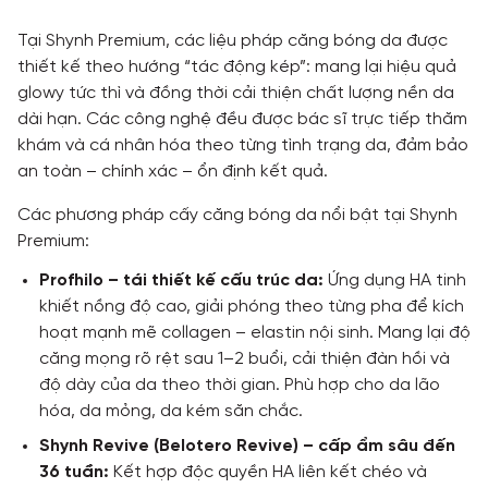
Tại Shynh Premium, các liệu pháp căng bóng da được
thiết kế theo hướng “tác động kép”: mang lại hiệu quả
glowy tức thì và đồng thời cải thiện chất lượng nền da
dài hạn. Các công nghệ đều được bác sĩ trực tiếp thăm
khám và cá nhân hóa theo từng tình trạng da, đảm bảo
an toàn – chính xác – ổn định kết quả.
Các phương pháp cấy căng bóng da nổi bật tại Shynh
Premium:
Profhilo – tái thiết kế cấu trúc da:
Ứng dụng HA tinh
khiết nồng độ cao, giải phóng theo từng pha để kích
hoạt mạnh mẽ collagen – elastin nội sinh. Mang lại độ
căng mọng rõ rệt sau 1–2 buổi, cải thiện đàn hồi và
độ dày của da theo thời gian. Phù hợp cho da lão
hóa, da mỏng, da kém săn chắc.
Shynh Revive (Belotero Revive) – cấp ẩm sâu đến
36 tuần:
Kết hợp độc quyền HA liên kết chéo và