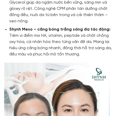
Glycerol giúp da ngậm nước bền vững, sáng mịn và
glowy rõ rệt. Công nghệ CPM phân tán dưỡng chất
đồng đều, nuôi da từ bên trong và cải thiện thâm –
sẹo nông.
Shynh Meso – căng bóng trắng sáng đa tác động:
Tiêm vi điểm mix HA, vitamin, peptide và chất chống
oxy hóa, cá nhân hóa theo từng vấn đề da. Mang lại
hiệu ứng căng bóng nhanh, đồng thời hỗ trợ sáng da,
đều màu và phục hồi mô tổn thương.