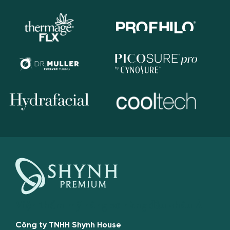
Viện thẩm mỹ nâng cơ hàng đầu châu Á
Công ty TNHH Shynh House