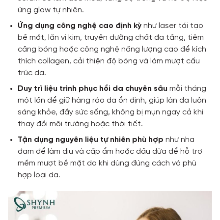
ứng glow tự nhiên.
Ứng dụng công nghệ cao định kỳ
như laser tái tạo
bề mặt, lăn vi kim, truyền dưỡng chất đa tầng, tiêm
căng bóng hoặc công nghệ năng lượng cao để kích
thích collagen, cải thiện độ bóng và làm mượt cấu
trúc da.
Duy trì liệu trình phục hồi da chuyên sâu
mỗi tháng
một lần để giữ hàng rào da ổn định, giúp làn da luôn
sáng khỏe, đầy sức sống, không bị mụn ngay cả khi
thay đổi môi trường hoặc thời tiết.
Tận dụng nguyên liệu tự nhiên phù hợp
như nha
đam để làm dịu và cấp ẩm hoặc dầu dừa để hỗ trợ
mềm mượt bề mặt da khi dùng đúng cách và phù
hợp loại da.