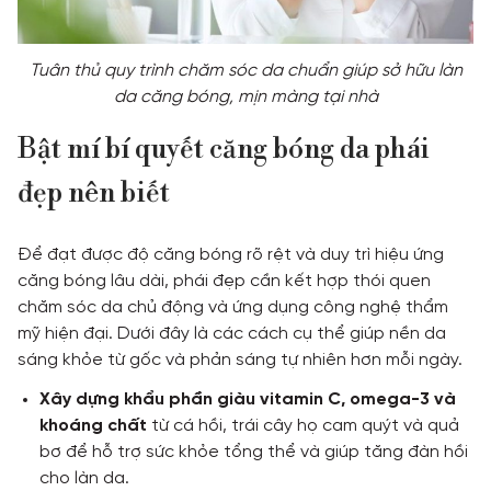
Tuân thủ quy trình chăm sóc da chuẩn giúp sở hữu làn
da căng bóng, mịn màng tại nhà
Bật mí bí quyết căng bóng da phái
đẹp nên biết
Để đạt được độ căng bóng rõ rệt và duy trì hiệu ứng
căng bóng lâu dài, phái đẹp cần kết hợp thói quen
chăm sóc da chủ động và ứng dụng công nghệ thẩm
mỹ hiện đại. Dưới đây là các cách cụ thể giúp nền da
sáng khỏe từ gốc và phản sáng tự nhiên hơn mỗi ngày.
Xây dựng khẩu phần giàu vitamin C, omega-3 và
khoáng chất
từ cá hồi, trái cây họ cam quýt và quả
bơ để hỗ trợ sức khỏe tổng thể và giúp tăng đàn hồi
cho làn da.