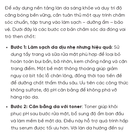
Để xây dựng nền tảng làn da sáng khỏe và duy trì độ
căng bóng bền vững, cần tuân thủ một quy trình chăm
sóc chuẩn, tập trung vào làm sạch – dưỡng ẩm – bảo
vệ. Dưới đây là các bước cơ bản chăm sóc da đóng vai
trò then chốt:
Bước 1: Làm sạch da dịu nhẹ nhưng hiệu quả
: Sử
dụng tẩy trang và sữa rửa mặt phù hợp để loại bỏ
hoàn toàn bụi bẩn, bã nhờn, kem chống nắng và cặn
trang điểm. Một bề mặt thông thoáng giúp giảm
nguy cơ bít tắc lỗ chân lông, đồng thời tạo tiền đề
để dưỡng chất thẩm thấu sâu. Ưu tiên các công thức
không sulfate, độ pH cân bằng để không phá vỡ
hàng rào da.
Bước 2: Cân bằng da với toner
: Toner giúp khôi
phục pH sau bước rửa mặt, bổ sung độ ẩm ban đầu
và làm mềm bề mặt da. Điều này hỗ trợ quá trình hấp
thu serum được tối ưu hơn. Với làn da hướng đến sự