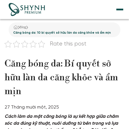
Blog
TRANG CHỦ
Căng bóng da: 10 bí quyết sở hữu làn da căng khỏe và ẩm mịn
Rate this post
VỀ SHYNH PREMIUM
Căng bóng da: Bí quyết sở
NÂNG CƠ
hữu làn da căng khỏe và ẩm
THẨM MỸ NỘI KHOA
mịn
DỊCH VỤ GIẢM BÉO
27 Tháng mười một, 2025
TẮM TRẮNG
Cách làm da mặt căng bóng là sự kết hợp giữa chăm
sóc da đúng kỹ thuật, nuôi dưỡng từ bên trong và lựa
ĐIỀU TRỊ DA