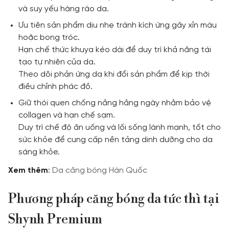
và suy yếu hàng rào da.
Ưu tiên sản phẩm dịu nhẹ tránh kích ứng gây xỉn màu
hoặc bong tróc.
Hạn chế thức khuya kéo dài để duy trì khả năng tái
tạo tự nhiên của da.
Theo dõi phản ứng da khi đổi sản phẩm để kịp thời
điều chỉnh phác đồ.
Giữ thói quen chống nắng hằng ngày nhằm bảo vệ
collagen và hạn chế sạm.
Duy trì chế độ ăn uống và lối sống lành mạnh, tốt cho
sức khỏe để cung cấp nền tảng dinh dưỡng cho da
sáng khỏe.
Xem
thêm
:
Da căng bóng Hàn Quốc
Phương pháp căng bóng da tức thì tại
Shynh Premium