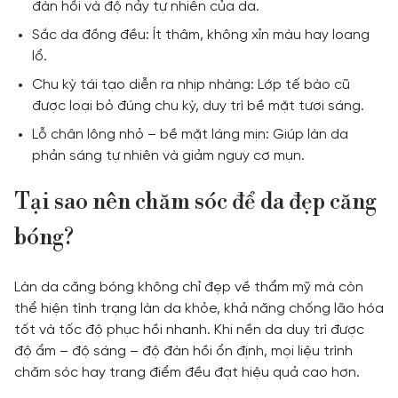
đàn hồi và độ nảy tự nhiên của da.
Sắc da đồng đều: Ít thâm, không xỉn màu hay loang
lổ.
Chu kỳ tái tạo diễn ra nhịp nhàng: Lớp tế bào cũ
được loại bỏ đúng chu kỳ, duy trì bề mặt tươi sáng.
Lỗ chân lông nhỏ – bề mặt láng mịn: Giúp làn da
phản sáng tự nhiên và giảm nguy cơ mụn.
Tại sao nên chăm sóc để da đẹp căng
bóng?
Làn da căng bóng không chỉ đẹp về thẩm mỹ mà còn
thể hiện tình trạng làn da khỏe, khả năng chống lão hóa
tốt và tốc độ phục hồi nhanh. Khi nền da duy trì được
độ ẩm – độ sáng – độ đàn hồi ổn định, mọi liệu trình
chăm sóc hay trang điểm đều đạt hiệu quả cao hơn.