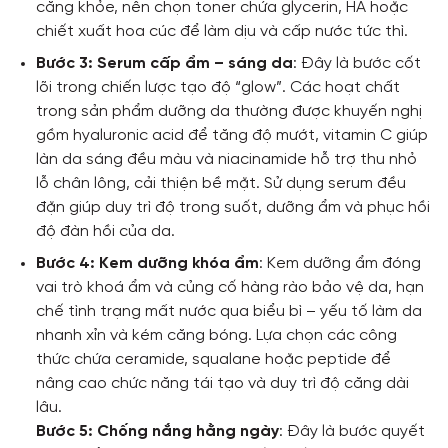
căng khỏe, nên chọn toner chứa glycerin, HA hoặc
chiết xuất hoa cúc để làm dịu và cấp nước tức thì.
Bước 3: Serum cấp ẩm – sáng da
: Đây là bước cốt
lõi trong chiến lược tạo độ “glow”. Các hoạt chất
trong sản phẩm dưỡng da thường được khuyến nghị
gồm hyaluronic acid để tăng độ mướt, vitamin C giúp
làn da sáng đều màu và niacinamide hỗ trợ thu nhỏ
lỗ chân lông, cải thiện bề mặt. Sử dụng serum đều
đặn giúp duy trì độ trong suốt, dưỡng ẩm và phục hồi
độ đàn hồi của da.
Bước 4: Kem dưỡng khóa ẩm
: Kem dưỡng ẩm đóng
vai trò khoá ẩm và củng cố hàng rào bảo vệ da, hạn
chế tình trạng mất nước qua biểu bì – yếu tố làm da
nhanh xỉn và kém căng bóng. Lựa chọn các công
thức chứa ceramide, squalane hoặc peptide để
nâng cao chức năng tái tạo và duy trì độ căng dài
lâu.
Bước 5: Chống nắng hằng ngày
: Đây là bước quyết