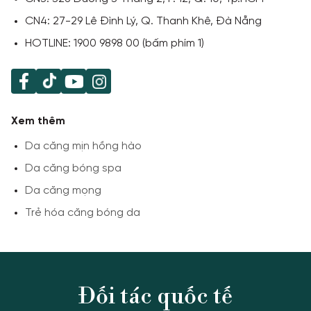
CN4: 27-29 Lê Đình Lý, Q. Thanh Khê, Đà Nẵng
HOTLINE: 1900 9898 00 (bấm phím 1)
Xem thêm
Da căng mịn hồng hào
Da căng bóng spa
Da căng mọng
Trẻ hóa căng bóng da
Liên hệ với chúng tôi
ƯU ĐÃI
1900 989 800
Đối tác quốc tế