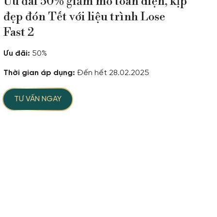
Ưu đãi 50% giảm mỡ toàn diện, kịp
đẹp đón Tết với liệu trình Lose
Fast 2
Ưu đãi:
50%
Thời gian áp dụng:
Đến hết 28.02.2025
TƯ VẤN NGAY