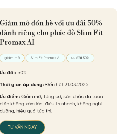
Giảm mỡ đón hè với ưu đãi 50%
dành riêng cho phác đồ Slim Fit
Promax AI
giảm mỡ
Slim Fit Promax AI
ưu đãi 50%
Ưu đãi:
50%
Thời gian áp dụng:
Đến hết 31.03.2025
Ưu điểm:
Giảm mỡ, tăng cơ, săn chắc da toàn
diện không xâm lấn, điều trị nhanh, không nghỉ
dưỡng, hiệu quả tức thì.
TƯ VẤN NGAY