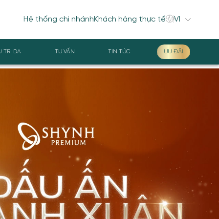
Hệ thống chi nhánh
Khách hàng thực tế
U TRỊ DA
TƯ VẤN
TIN TỨC
ƯU ĐÃI