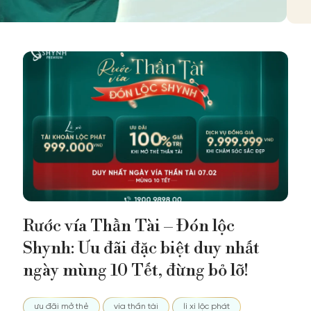
Rước vía Thần Tài – Đón lộc
Shynh: Ưu đãi đặc biệt duy nhất
ngày mùng 10 Tết, đừng bỏ lỡ!
ưu đãi mở thẻ
vía thần tài
lì xì lộc phát