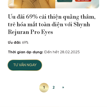
Ưu đãi 69% cải thiện quầng thâm,
trẻ hóa mắt toàn diện với Shynh
Rejuran Pro Eyes
Ưu đãi:
69%
Thời gian áp dụng:
Đến hết 28.02.2025
TƯ VẤN NGAY
1
2
»