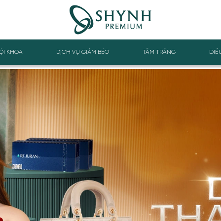
ỘI KHOA
DỊCH VỤ GIẢM BÉO
TẮM TRẮNG
ĐIỀ