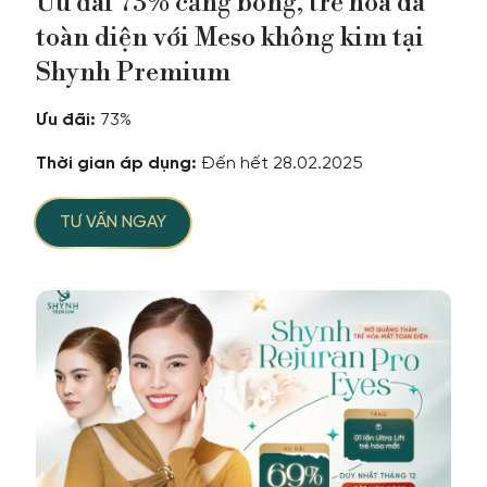
Ưu đãi 73% căng bóng, trẻ hóa da
toàn diện với Meso không kim tại
Shynh Premium
Ưu đãi:
73%
Thời gian áp dụng:
Đến hết 28.02.2025
TƯ VẤN NGAY