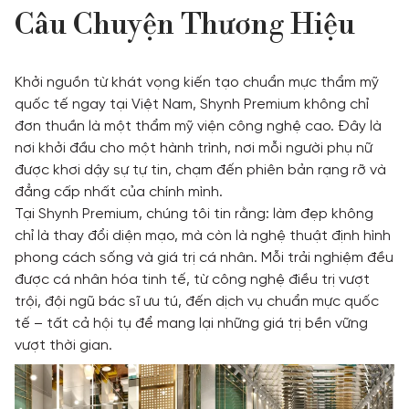
Câu Chuyện Thương Hiệu
Khởi nguồn từ khát vọng kiến tạo chuẩn mực thẩm mỹ
quốc tế ngay tại Việt Nam, Shynh Premium không chỉ
đơn thuần là một thẩm mỹ viện công nghệ cao. Đây là
nơi khởi đầu cho một hành trình, nơi mỗi người phụ nữ
được khơi dậy sự tự tin, chạm đến phiên bản rạng rỡ và
đẳng cấp nhất của chính mình.
Tại Shynh Premium, chúng tôi tin rằng: làm đẹp không
chỉ là thay đổi diện mạo, mà còn là nghệ thuật định hình
phong cách sống và giá trị cá nhân. Mỗi trải nghiệm đều
được cá nhân hóa tinh tế, từ công nghệ điều trị vượt
trội, đội ngũ bác sĩ ưu tú, đến dịch vụ chuẩn mực quốc
tế – tất cả hội tụ để mang lại những giá trị bền vững
vượt thời gian.