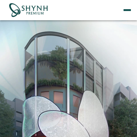
TRANG CHỦ
VỀ SHYNH PREMIUM
NÂNG CƠ
THẨM MỸ NỘI KHOA
DỊCH VỤ GIẢM BÉO
TẮM TRẮNG
ĐIỀU TRỊ DA