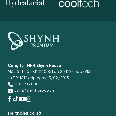
Viện thẩm mỹ nâng cơ hàng đầu châu Á
Công ty TNHH Shynh House
Mã số thuế: 0313140051 do Sở Kế hoạch đầu
tư TP.HCM cấp ngày 13/02/2015
1900 989 800
cskh@shynhgroup.vn
Liên hệ với chúng tôi
ƯU ĐÃI
1900 989 800
Hệ thống cơ sở