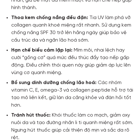
nhăn, giữ bề mặt da mềm mượt và hạn chế nếp gấp
hình thành.
Thoa kem chống nắng đều đặn:
Tia UV làm phá vỡ
collagen quanh khoé miệng rất nhanh. Sử dụng kem
chống nắng SPF 30 trở lên hằng ngày giúp bảo vệ
cấu trúc da và ngăn lão hoá sớm.
Hạn chế biểu cảm lặp lại:
Mím môi, nhai lệch hay
cười “gồng cơ” quá mức đều thúc đẩy tạo nếp gấp
động. Điều chỉnh thói quen này giúp giảm áp lực lên
vùng cơ quanh miệng.
Bổ sung dinh dưỡng chống lão hoá:
Các nhóm
vitamin C, E, omega-3 và collagen peptide hỗ trợ tái
tạo mô liên kết, giữ làn da căng khỏe và đàn hồi tốt
hơn.
Tránh hút thuốc:
Khói thuốc làm co mạch, giảm oxy
nuôi da và tạo đường nhăn li ti quanh miệng rất sớm.
Ngưng hút thuốc giúp cải thiện độ mịn và sắc da rõ
rệt.