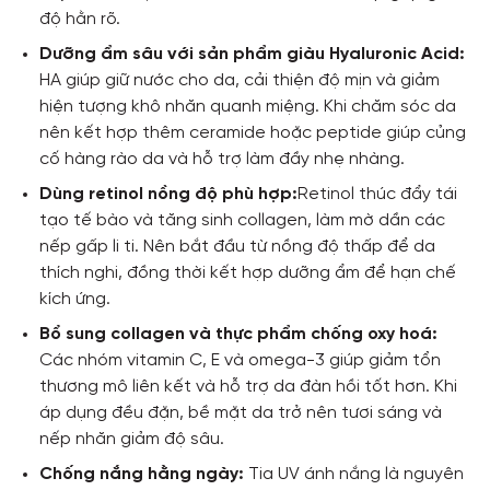
độ hằn rõ.
Dưỡng ẩm sâu với sản phẩm giàu Hyaluronic Acid:
HA giúp giữ nước cho da, cải thiện độ mịn và giảm
hiện tượng khô nhăn quanh miệng. Khi chăm sóc da
nên kết hợp thêm ceramide hoặc peptide giúp củng
cố hàng rào da và hỗ trợ làm đầy nhẹ nhàng.
Dùng retinol nồng độ phù hợp:
Retinol thúc đẩy tái
tạo tế bào và tăng sinh collagen, làm mờ dần các
nếp gấp li ti. Nên bắt đầu từ nồng độ thấp để da
thích nghi, đồng thời kết hợp dưỡng ẩm để hạn chế
kích ứng.
Bổ sung collagen và thực phẩm chống oxy hoá:
Các nhóm vitamin C, E và omega-3 giúp giảm tổn
thương mô liên kết và hỗ trợ da đàn hồi tốt hơn. Khi
áp dụng đều đặn, bề mặt da trở nên tươi sáng và
nếp nhăn giảm độ sâu.
Chống nắng hằng ngày:
Tia UV ánh nắng là nguyên