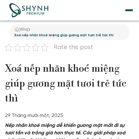
Blog
TRANG CHỦ
Xoá nếp nhăn khoé miệng giúp gương mặt tươi trẻ tức thì
Rate this post
VỀ SHYNH PREMIUM
Xoá nếp nhăn khoé miệng
NÂNG CƠ
giúp gương mặt tươi trẻ tức
THẨM MỸ NỘI KHOA
thì
DỊCH VỤ GIẢM BÉO
29 Tháng mười một, 2025
TẮM TRẮNG
Nếp nhăn khoé miệng dễ khiến gương mặt mất đi sự
tươi tắn và trông già hơn thực tế. Các giải pháp xoá
ĐIỀU TRỊ DA