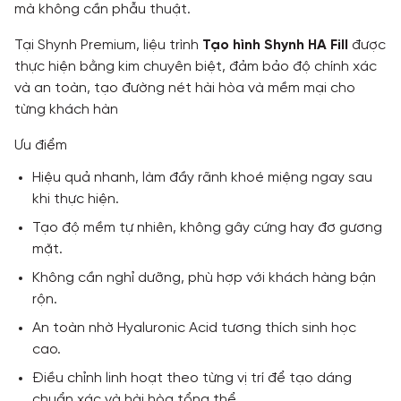
mà không cần phẫu thuật.
Tại Shynh Premium, liệu trình
Tạo hình Shynh HA Fill
được
thực hiện bằng kim chuyên biệt, đảm bảo độ chính xác
và an toàn, tạo đường nét hài hòa và mềm mại cho
từng khách hàn
Ưu điểm
Hiệu quả nhanh, làm đầy rãnh khoé miệng ngay sau
khi thực hiện.
Tạo độ mềm tự nhiên, không gây cứng hay đơ gương
mặt.
Không cần nghỉ dưỡng, phù hợp với khách hàng bận
rộn.
An toàn nhờ Hyaluronic Acid tương thích sinh học
cao.
Điều chỉnh linh hoạt theo từng vị trí để tạo dáng
chuẩn xác và hài hòa tổng thể