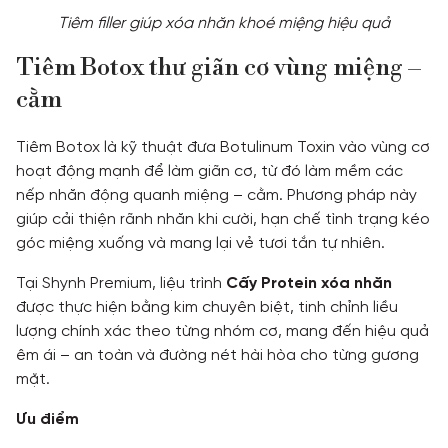
Tiêm filler giúp xóa nhăn khoé miệng hiệu quả
Tiêm Botox thư giãn cơ vùng miệng –
cằm
Tiêm Botox là kỹ thuật đưa Botulinum Toxin vào vùng cơ
hoạt động mạnh để làm giãn cơ, từ đó làm mềm các
nếp nhăn động quanh miệng – cằm. Phương pháp này
giúp cải thiện rãnh nhăn khi cười, hạn chế tình trạng kéo
góc miệng xuống và mang lại vẻ tươi tắn tự nhiên.
Tại Shynh Premium, liệu trình
Cấy Protein xóa nhăn
được thực hiện bằng kim chuyên biệt, tinh chỉnh liều
lượng chính xác theo từng nhóm cơ, mang đến hiệu quả
êm ái – an toàn và đường nét hài hòa cho từng gương
mặt.
Ưu điểm