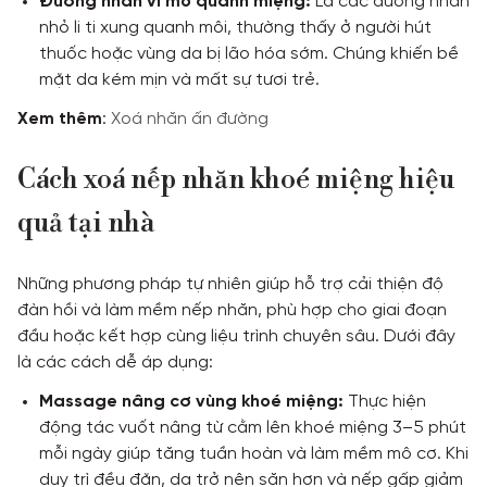
Đường nhăn vi mô quanh miệng:
Là các đường nhăn
nhỏ li ti xung quanh môi, thường thấy ở người hút
thuốc hoặc vùng da bị lão hóa sớm. Chúng khiến bề
mặt da kém mịn và mất sự tươi trẻ.
Xem
thêm
:
Xoá nhăn ấn đường
Cách xoá nếp nhăn khoé miệng hiệu
quả tại nhà
Những phương pháp tự nhiên giúp hỗ trợ cải thiện độ
đàn hồi và làm mềm nếp nhăn, phù hợp cho giai đoạn
đầu hoặc kết hợp cùng liệu trình chuyên sâu. Dưới đây
là các cách dễ áp dụng:
Massage nâng cơ vùng khoé miệng:
Thực hiện
động tác vuốt nâng từ cằm lên khoé miệng 3–5 phút
mỗi ngày giúp tăng tuần hoàn và làm mềm mô cơ. Khi
duy trì đều đặn, da trở nên săn hơn và nếp gấp giảm