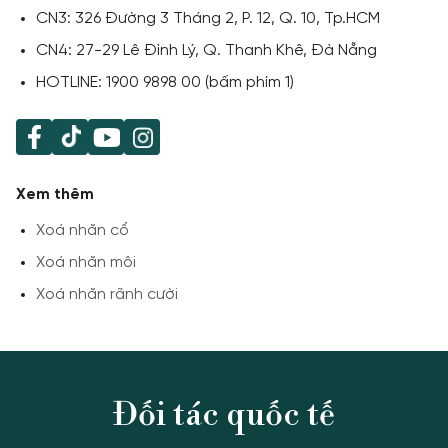
ƯU ĐÃI
1900 989 800
CN3: 326 Đường 3 Tháng 2, P. 12, Q. 10, Tp.HCM
CN4: 27-29 Lê Đình Lý, Q. Thanh Khê, Đà Nẵng
HOTLINE: 1900 9898 00 (bấm phím 1)
Xem thêm
Xoá nhăn cổ
Xoá nhăn môi
Xoá nhăn rãnh cười
Đối tác quốc tế