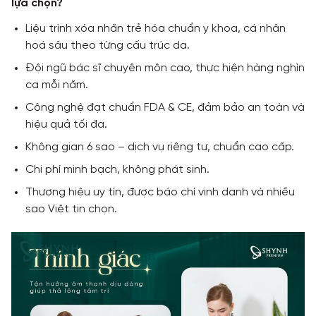
lựa chọn?
Liệu trình xóa nhăn trẻ hóa chuẩn y khoa, cá nhân
hoá sâu theo từng cấu trúc da.
Đội ngũ bác sĩ chuyên môn cao, thực hiện hàng nghìn
ca mỗi năm.
Công nghệ đạt chuẩn FDA & CE, đảm bảo an toàn và
hiệu quả tối đa.
Không gian 6 sao – dịch vụ riêng tư, chuẩn cao cấp.
Chi phí minh bạch, không phát sinh.
Thương hiệu uy tín, được báo chí vinh danh và nhiều
sao Việt tin chọn.