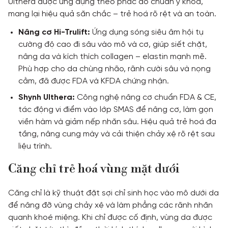
Ulthera được ứng dụng theo phác đồ chuẩn y khoa,
mang lại hiệu quả săn chắc – trẻ hoá rõ rệt và an toàn.
Nâng cơ Hi-Trulift:
Ứng dụng sóng siêu âm hội tụ
cường độ cao đi sâu vào mô và cơ, giúp siết chặt,
nâng da và kích thích collagen – elastin mạnh mẽ.
Phù hợp cho da chùng nhão, rãnh cười sâu và nọng
cằm, đã được FDA và KFDA chứng nhận.
Shynh Ulthera:
Công nghệ nâng cơ chuẩn FDA & CE,
tác động vi điểm vào lớp SMAS để nâng cơ, làm gọn
viền hàm và giảm nếp nhăn sâu. Hiệu quả trẻ hoá đa
tầng, nâng cung mày và cải thiện chảy xệ rõ rệt sau
liệu trình.
Căng chỉ trẻ hoá vùng mặt dưới
Căng chỉ là kỹ thuật đặt sợi chỉ sinh học vào mô dưới da
để nâng đỡ vùng chảy xệ và làm phẳng các rãnh nhăn
quanh khoé miệng. Khi chỉ được cố định, vùng da được