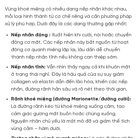
Vùng khoé miệng có nhiều dạng nếp nhăn khác nhau,
mỗi loại hình thành từ cơ chế riêng và cần phương pháp
xử lý phù hợp. Dưới đây là các dạng thường gặp nhất:
Nếp nhăn động :
Xuất hiện khi cười, nói hoặc chuyển
động cơ mặt. Các nếp nhăn này bắt nguồn từ hoạt
động cơ quanh miệng lặp lại, lâu dần dễ chuyển
thành nếp nhăn tĩnh nếu không can thiệp sớm.
Nếp nhăn tĩnh:
Vẫn nhìn thấy ngay cả khi khuôn mặt
ở trạng thái nghỉ. Đây là hậu quả của sự suy giảm
collagen và elastin dẫn đến lão hóa, khiến các nếp
nhăn, đường rãnh hằn sâu và rõ nét theo thời gian.
Rãnh khoé miệng (đường Marionette/đường cười):
Là đường rãnh kéo từ khoé miệng xuống cằm, tạo
cảm giác gương mặt buồn hoặc chùng xuống.
Nguyên nhân chủ yếu là mất mô đỡ và giảm thể tích
vùng cằm – hàm dưới.