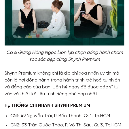
Ca sĩ Giang Hồng Ngọc luôn lựa chọn đồng hành chăm
sóc sắc đẹp cùng Shynh Premium
Shynh Premium không chỉ là địa chỉ
xoá nhăn
uy tín mà
còn là nơi đồng hành trong hành trình trẻ hoá tự nhiên
và đẳng cấp của bạn. Liên hệ ngay để được bác sĩ tư
vấn và thiết kế liệu trình riêng phù hợp nhất.
HỆ THỐNG CHI NHÁNH SHYNH PREMIUM
CN1: 49 Nguyễn Trãi, P. Bến Thành, Q. 1, Tp.HCM
Liên hệ với chúng tôi
CN2: 33 Trần Quốc Thảo, P. Võ Thị Sáu, Q. 3, Tp.HCM