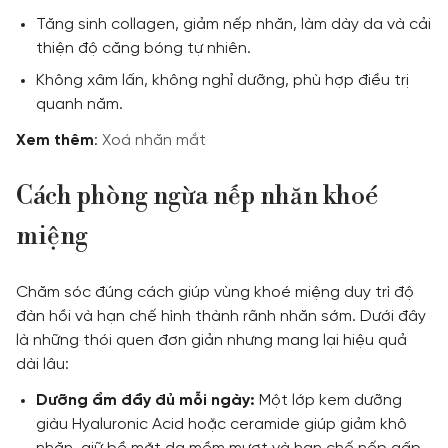
Tăng sinh collagen, giảm nếp nhăn, làm dày da và cải
thiện độ căng bóng tự nhiên.
Không xâm lấn, không nghỉ dưỡng, phù hợp điều trị
quanh năm.
Xem
thêm
:
Xoá nhăn mắt
Cách phòng ngừa nếp nhăn khoé
miệng
Chăm sóc đúng cách giúp vùng khoé miệng duy trì độ
đàn hồi và hạn chế hình thành rãnh nhăn sớm. Dưới đây
là những thói quen đơn giản nhưng mang lại hiệu quả
dài lâu:
Dưỡng ẩm đầy đủ mỗi ngày:
Một lớp kem dưỡng
giàu Hyaluronic Acid hoặc ceramide giúp giảm khô