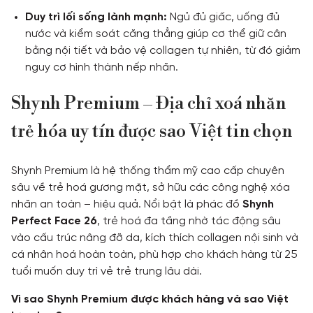
Duy trì lối sống lành mạnh:
Ngủ đủ giấc, uống đủ
nước và kiểm soát căng thẳng giúp cơ thể giữ cân
bằng nội tiết và bảo vệ collagen tự nhiên, từ đó giảm
nguy cơ hình thành nếp nhăn.
Shynh Premium – Địa chỉ xoá nhăn
trẻ hóa uy tín được sao Việt tin chọn
Shynh Premium là hệ thống thẩm mỹ cao cấp chuyên
sâu về trẻ hoá gương mặt, sở hữu các công nghệ xóa
nhăn an toàn – hiệu quả. Nổi bật là phác đồ
Shynh
Perfect Face 26
, trẻ hoá đa tầng nhờ tác động sâu
vào cấu trúc nâng đỡ da, kích thích collagen nội sinh và
cá nhân hoá hoàn toàn, phù hợp cho khách hàng từ 25
tuổi muốn duy trì vẻ trẻ trung lâu dài.
Vì sao Shynh Premium được khách hàng và sao Việt