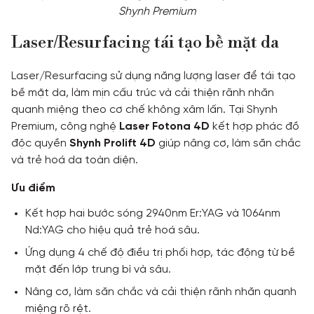
Shynh Premium
Laser/Resurfacing tái tạo bề mặt da
Laser/Resurfacing sử dụng năng lượng laser để tái tạo
bề mặt da, làm mịn cấu trúc và cải thiện rãnh nhăn
quanh miệng theo cơ chế không xâm lấn. Tại Shynh
Premium, công nghệ
Laser Fotona 4D
kết hợp phác đồ
độc quyền
Shynh Prolift 4D
giúp nâng cơ, làm săn chắc
và trẻ hoá da toàn diện.
Ưu điểm
Kết hợp hai bước sóng 2940nm Er:YAG và 1064nm
Nd:YAG cho hiệu quả trẻ hoá sâu.
Ứng dụng 4 chế độ điều trị phối hợp, tác động từ bề
mặt đến lớp trung bì và sâu.
Nâng cơ, làm săn chắc và cải thiện rãnh nhăn quanh
miệng rõ rệt.