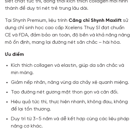
siết chặt tức thì, đồng thời kích thích collagen mới hình
thành để duy trì nét trẻ trung lâu dài.
Tại Shynh Premium, liệu trình
Căng chỉ Shynh Maxlift
sử
dụng chỉ sinh học cao cấp Xcelens Thụy Sĩ đạt chuẩn
CE và FDA, đảm bảo an toàn, độ bền và khả năng nâng
mô ổn định, mang lại đường nét săn chắc – hài hòa.
Ưu điểm
Kích thích collagen và elastin, giúp da săn chắc và
mịn màng.
Giảm nếp nhăn, nâng vùng da chảy xệ quanh miệng.
Tạo đường nét gương mặt thon gọn và cân đối.
Hiệu quả tức thì, thực hiện nhanh, không đau, không
để lại tổn thương.
Duy trì từ 3–5 năm và dễ kết hợp cùng các liệu pháp
nâng cơ khác.