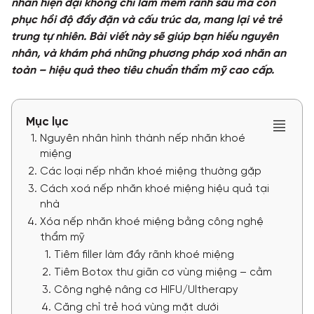
nhăn hiện đại không chỉ làm mềm rãnh sâu mà còn
phục hồi độ đầy đặn và cấu trúc da, mang lại vẻ trẻ
TƯ VẤN
trung tự nhiên. Bài viết này sẽ giúp bạn hiểu nguyên
nhân, và khám phá những phương pháp xoá nhăn an
TIN TỨC
toàn – hiệu quả theo tiêu chuẩn thẩm mỹ cao cấp.
Khách hàng thực tế
Mục lục
Nguyên nhân hình thành nếp nhăn khoé
miệng
Các loại nếp nhăn khoé miệng thường gặp
Cách xoá nếp nhăn khoé miệng hiệu quả tại
nhà
Xóa nếp nhăn khoé miệng bằng công nghệ
thẩm mỹ
Tiêm filler làm đầy rãnh khoé miệng
Tiêm Botox thư giãn cơ vùng miệng – cằm
Công nghệ nâng cơ HIFU/Ultherapy
Căng chỉ trẻ hoá vùng mặt dưới