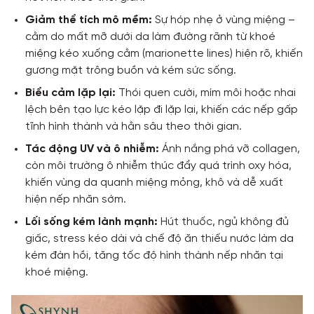
Giảm thể tích mô mềm:
Sự hóp nhẹ ở vùng miệng –
cằm do mất mỡ dưới da làm đường rãnh từ khoé
miệng kéo xuống cằm (marionette lines) hiện rõ, khiến
gương mặt trông buồn và kém sức sống.
Biểu cảm lặp lại:
Thói quen cười, mím môi hoặc nhai
lệch bên tạo lực kéo lặp đi lặp lại, khiến các nếp gấp
tĩnh hình thành và hằn sâu theo thời gian.
Tác động UV và ô nhiễm:
Ánh nắng phá vỡ collagen,
còn môi trường ô nhiễm thúc đẩy quá trình oxy hóa,
khiến vùng da quanh miệng mỏng, khô và dễ xuất
hiện nếp nhăn sớm.
Lối sống kém lành mạnh:
Hút thuốc, ngủ không đủ
giấc, stress kéo dài và chế độ ăn thiếu nước làm da
kém đàn hồi, tăng tốc độ hình thành nếp nhăn tại
khoé miệng.