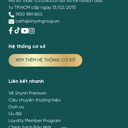
Mã số thuế: 0313140051 do Sở Kế hoạch đầu
tư TP.HCM cấp ngày 13/02/2015
1900 989 800
cskh@shynhgroup.vn
Hệ thống cơ sở
XEM THÊM HỆ THỐNG CƠ SỞ
Liên kết nhanh
Về Shynh Premium
Câu chuyện thương hiệu
Dịch vụ
Ưu đãi
Loyalty Member Program
Chính Sách Bảo Mật