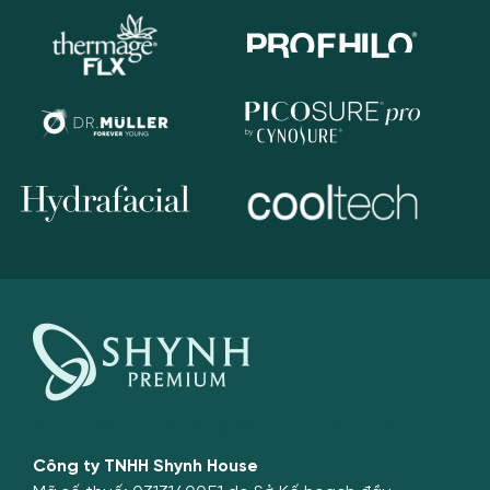
Viện thẩm mỹ nâng cơ hàng đầu châu Á
Công ty TNHH Shynh House