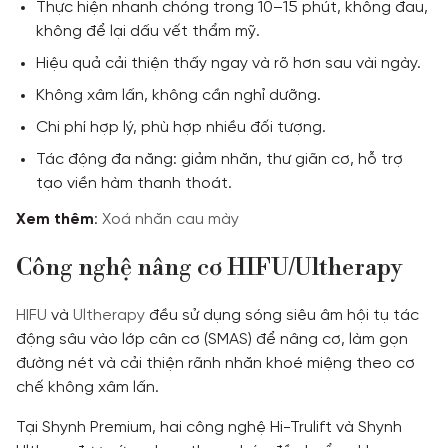
Thực hiện nhanh chóng trong 10–15 phút, không đau,
không để lại dấu vết thẩm mỹ.
Hiệu quả cải thiện thấy ngay và rõ hơn sau vài ngày.
Không xâm lấn, không cần nghỉ dưỡng.
Chi phí hợp lý, phù hợp nhiều đối tượng.
Tác động đa năng: giảm nhăn, thư giãn cơ, hỗ trợ
tạo viền hàm thanh thoát.
Xem
thêm
:
Xoá nhăn cau mày
Công nghệ nâng cơ HIFU/Ultherapy
HIFU
và
Ultherapy
đều sử dụng sóng siêu âm hội tụ tác
động sâu vào lớp cân cơ (SMAS) để nâng cơ, làm gọn
đường nét và cải thiện rãnh nhăn khoé miệng theo cơ
chế không xâm lấn.
Tại Shynh Premium, hai công nghệ Hi-Trulift và Shynh