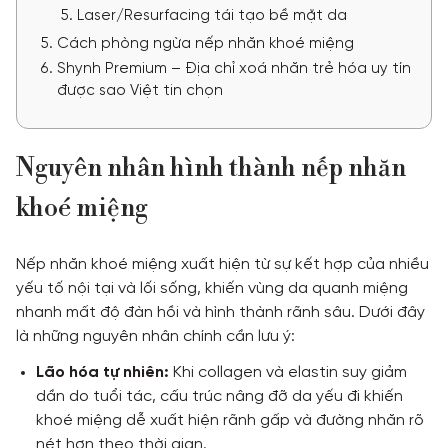
Laser/Resurfacing tái tạo bề mặt da
Cách phòng ngừa nếp nhăn khoé miệng
Shynh Premium – Địa chỉ xoá nhăn trẻ hóa uy tín
được sao Việt tin chọn
Nguyên nhân hình thành nếp nhăn
khoé miệng
Nếp nhăn khoé miệng xuất hiện từ sự kết hợp của nhiều
yếu tố nội tại và lối sống, khiến vùng da quanh miệng
nhanh mất độ đàn hồi và hình thành rãnh sâu. Dưới đây
là những nguyên nhân chính cần lưu ý:
Lão hóa tự nhiên:
Khi collagen và elastin suy giảm
dần do tuổi tác, cấu trúc nâng đỡ da yếu đi khiến
khoé miệng dễ xuất hiện rãnh gấp và đường nhăn rõ
nét hơn theo thời gian.