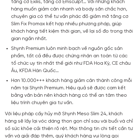
tăng cơ Exilis, tăng cơ Emsculpt… Với những khách
hàng muốn giảm cân nhanh và body săn chắc hơn,
chuyên gia có thể tư vấn phác đồ giảm mỡ tăng cơ
Slim Fix Promax kết hợp nhiều phương pháp, giúp
khách hàng tiết kiệm thời gian, về lại số đo trong thời
gian ngắn nhất.
Shynh Premium luôn minh bạch về nguồn gốc sản
phẩm, tất cả đều được chứng nhận an toàn từ các
tổ chức uy tín nhất thế giới như FDA Hoa Kỳ, CE châu
Âu, KFDA Hàn Quốc…
Hơn 10.000+++ khách hàng giảm cân thành công mỗi
năm tại Shynh Premium. Hiệu quả sẽ được cam kết
bằng văn bản nên khách hàng có thể an tâm theo
liệu trình chuyên gia tư vấn.
Với liệu pháp cấy hủy mỡ Shynh Meso Slim 24, khách
hàng sẽ lấy lại vóc dáng thon gọn chỉ sau vài buổi và chỉ
số sức khỏe cải thiện rõ rệt. Mọi thông tin chi tiết cần tư
vấn và giải đáp thêm, quý khách hàng vui lòng gọi