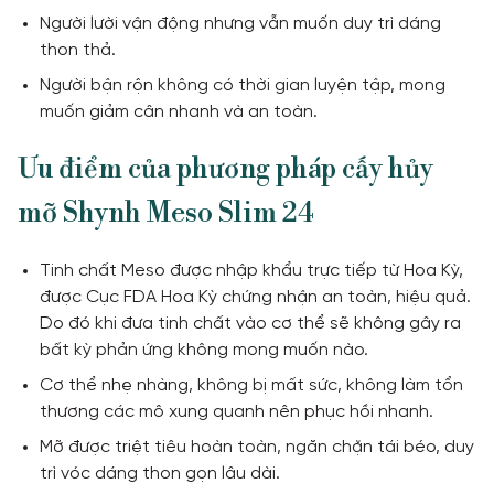
Người lười vận động nhưng vẫn muốn duy trì dáng
thon thả.
Người bận rộn không có thời gian luyện tập, mong
muốn giảm cân nhanh và an toàn.
Ưu điểm của phương pháp cấy hủy
mỡ Shynh Meso Slim 24
Tinh chất Meso được nhập khẩu trực tiếp từ Hoa Kỳ,
được Cục FDA Hoa Kỳ chứng nhận an toàn, hiệu quả.
Do đó khi đưa tinh chất vào cơ thể sẽ không gây ra
bất kỳ phản ứng không mong muốn nào.
Cơ thể nhẹ nhàng, không bị mất sức, không làm tổn
thương các mô xung quanh nên phục hồi nhanh.
Mỡ được triệt tiêu hoàn toàn, ngăn chặn tái béo, duy
trì vóc dáng thon gọn lâu dài.