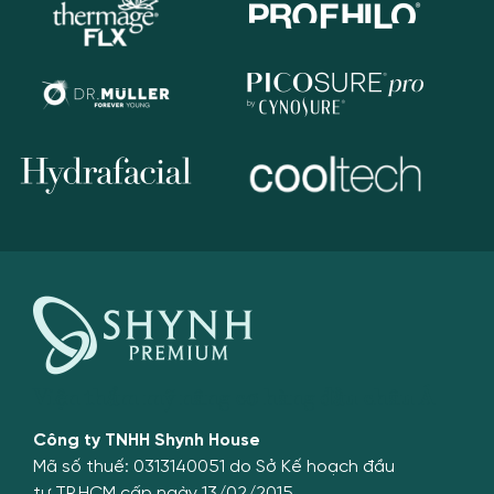
Liên hệ với chúng tôi
DỊCH VỤ GIẢM BÉO
ƯU ĐÃI
1900 989 800
Viện thẩm mỹ nâng cơ hàng đầu châu Á
Công ty TNHH Shynh House
Mã số thuế: 0313140051 do Sở Kế hoạch đầu
tư TP.HCM cấp ngày 13/02/2015