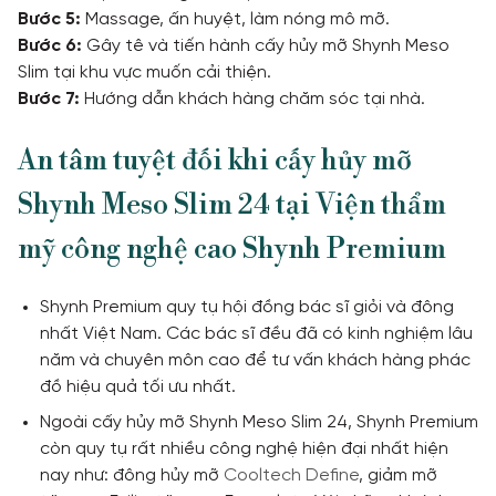
Bước 5:
Massage, ấn huyệt, làm nóng mô mỡ.
Bước 6:
Gây tê và tiến hành cấy hủy mỡ Shynh Meso
Slim tại khu vực muốn cải thiện.
Bước 7:
Hướng dẫn khách hàng chăm sóc tại nhà.
An tâm tuyệt đối khi cấy hủy mỡ
Shynh Meso Slim 24 tại Viện thẩm
mỹ công nghệ cao Shynh Premium
Shynh Premium quy tụ hội đồng bác sĩ giỏi và đông
nhất Việt Nam. Các bác sĩ đều đã có kinh nghiệm lâu
năm và chuyên môn cao để tư vấn khách hàng phác
đồ hiệu quả tối ưu nhất.
Ngoài cấy hủy mỡ Shynh Meso Slim 24, Shynh Premium
còn quy tụ rất nhiều công nghệ hiện đại nhất hiện
nay như: đông hủy mỡ
Cooltech Define
, giảm mỡ