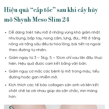
Hiệu quả “cấp tốc” sau khi cấy hủy
mỡ Shynh Meso Slim 24
Dễ dàng triệt tiêu mỡ ở những vùng khó giảm nhất
như bụng, bắp tay, nọng cằm, lưng, đùi… Mỡ ở tầng
nông và tầng sâu đều bị hóa lỏng, bài tiết ra ngoài
theo đường tự nhiên.
Giảm ngay từ 3 – 5kg, 5 – 10cm chỉ sau lần đầu thực
hiện. Hiệu quả được cam kết bằng văn bản.
Giảm nguy cơ mắc các bệnh lý mỡ trong máu, tiểu
đường hoặc gan nhiễm mỡ.
Kích thích các tế bào collagen sản sinh và liên kết
chặt chẽ lại với nhau giúp da săn chắc, mịn màng
hơn.