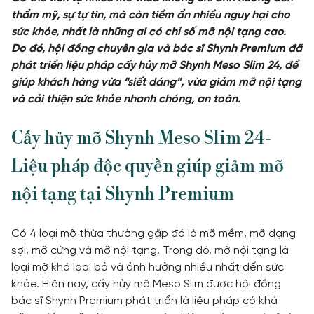
thẩm mỹ, sự tự tin, mà còn tiềm ẩn nhiều nguy hại cho
TIN TỨC
sức khỏe, nhất là những ai có chỉ số mỡ nội tạng cao.
Do đó, hội đồng chuyên gia và bác sĩ Shynh Premium đã
phát triển liệu pháp cấy hủy mỡ Shynh Meso Slim 24, để
Khách hàng thực tế
giúp khách hàng vừa “siết dáng”, vừa giảm mỡ nội tạng
và cải thiện sức khỏe nhanh chóng, an toàn.
Cấy hủy mỡ Shynh Meso Slim 24-
Liệu pháp độc quyền giúp giảm mỡ
nội tạng tại Shynh Premium
Có 4 loại mỡ thừa thường gặp đó là mỡ mềm, mỡ dạng
sợi, mỡ cứng và mỡ nội tạng. Trong đó, mỡ nội tạng là
loại mỡ khó loại bỏ và ảnh hưởng nhiều nhất đến sức
khỏe. Hiện nay, cấy hủy mỡ Meso Slim được hội đồng
bác sĩ Shynh Premium phát triển là liệu pháp có khả