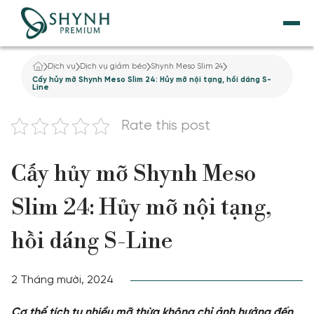
Dịch vụ
Dịch vụ giảm béo
Shynh Meso Slim 24
TRANG CHỦ
Cấy hủy mỡ Shynh Meso Slim 24: Hủy mỡ nội tạng, hồi dáng S-
Line
VỀ SHYNH PREMIUM
Rate this post
NÂNG CƠ
Cấy hủy mỡ Shynh Meso
THẨM MỸ NỘI KHOA
Slim 24: Hủy mỡ nội tạng,
TẮM TRẮNG
hồi dáng S-Line
ĐIỀU TRỊ DA
2 Tháng mười, 2024
TƯ VẤN
Cơ thể tích tụ nhiều mỡ thừa không chỉ ảnh hưởng đến