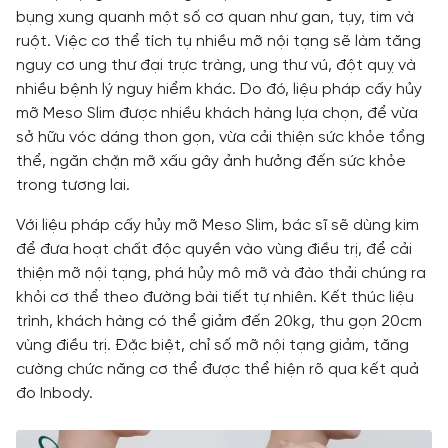
bụng xung quanh một số cơ quan như gan, tụy, tim và
ruột. Việc cơ thể tích tụ nhiều mỡ nội tạng sẽ làm tăng
nguy cơ ung thư đại trực tràng, ung thư vú, đột quỵ và
nhiều bệnh lý nguy hiểm khác. Do đó, liệu pháp cấy hủy
mỡ Meso Slim được nhiều khách hàng lựa chọn, để vừa
sở hữu vóc dáng thon gọn, vừa cải thiện sức khỏe tổng
thể, ngăn chặn mỡ xấu gây ảnh hưởng đến sức khỏe
trong tương lai.
Với liệu pháp cấy hủy mỡ Meso Slim, bác sĩ sẽ dùng kim
để đưa hoạt chất độc quyền vào vùng điều trị, để cải
thiện mỡ nội tạng, phá hủy mô mỡ và đào thải chúng ra
khỏi cơ thể theo đường bài tiết tự nhiên. Kết thúc liệu
trình, khách hàng có thể giảm đến 20kg, thu gọn 20cm
vùng điều trị. Đặc biệt, chỉ số mỡ nội tạng giảm, tăng
cường chức năng cơ thể được thể hiện rõ qua kết quả
đo Inbody.