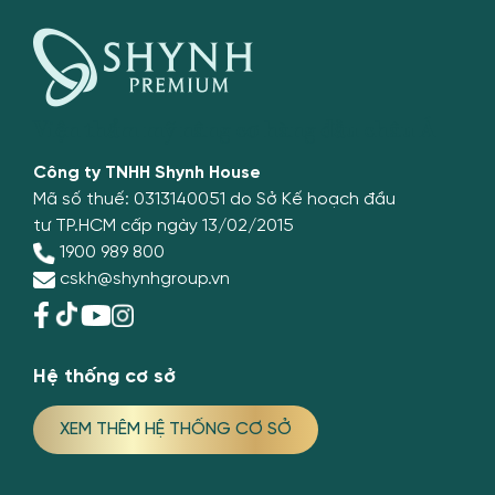
Viện thẩm mỹ nâng cơ hàng đầu châu Á
Công ty TNHH Shynh House
Mã số thuế: 0313140051 do Sở Kế hoạch đầu
tư TP.HCM cấp ngày 13/02/2015
1900 989 800
cskh@shynhgroup.vn
Hệ thống cơ sở
XEM THÊM HỆ THỐNG CƠ SỞ