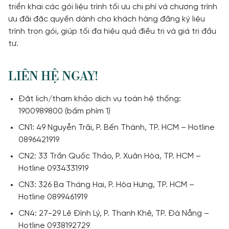
triển khai các gói liệu trình tối ưu chi phí và chương trình
ưu đãi đặc quyền dành cho khách hàng đăng ký liệu
trình trọn gói, giúp tối đa hiệu quả điều trị và giá trị đầu
tư.
LIÊN HỆ NGAY!
Đặt lịch/tham khảo dịch vụ toàn hệ thống:
1900989800 (bấm phím 1)
CN1: 49 Nguyễn Trãi, P. Bến Thành, TP. HCM – Hotline
0896421919
CN2: 33 Trần Quốc Thảo, P. Xuân Hòa, TP. HCM –
Hotline 0934331919
CN3: 326 Ba Tháng Hai, P. Hòa Hưng, TP. HCM –
Hotline 0899461919
CN4: 27-29 Lê Đình Lý, P. Thanh Khê, TP. Đà Nẵng –
Hotline 0938192729