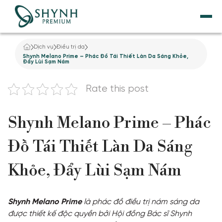
Dịch vụ
Điều trị da
TRANG CHỦ
Shynh Melano Prime – Phác Đồ Tái Thiết Làn Da Sáng Khỏe,
Đẩy Lùi Sạm Nám
VỀ SHYNH PREMIUM
Rate this post
NÂNG CƠ
Shynh Melano Prime – Phác
THẨM MỸ NỘI KHOA
Đồ Tái Thiết Làn Da Sáng
DỊCH VỤ GIẢM BÉO
Khỏe, Đẩy Lùi Sạm Nám
TẮM TRẮNG
Shynh Melano Prime
là phác đồ điều trị nám sáng da
TƯ VẤN
được thiết kế độc quyền bởi Hội đồng Bác sĩ Shynh