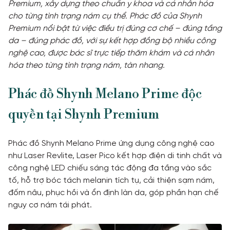
Premium, xây dựng theo chuẩn y khoa và cá nhân hóa
cho từng tình trạng nám cụ thể. Phác đồ của Shynh
TIN TỨC
Premium nổi bật từ việc điều trị đúng cơ chế – đúng tầng
da – đúng phác đồ, với sự kết hợp đồng bộ nhiều công
nghệ cao, được bác sĩ trực tiếp thăm khám và cá nhân
Khách hàng thực tế
hóa theo từng tình trạng nám, tàn nhang.
Phác đồ Shynh Melano Prime độc
quyền tại Shynh Premium
Phác đồ Shynh Melano Prime ứng dụng công nghệ cao
như Laser Revlite, Laser Pico kết hợp điện di tinh chất và
công nghệ LED chiếu sáng tác động đa tầng vào sắc
tố, hỗ trợ bóc tách melanin tích tụ, cải thiện sạm nám,
đốm nâu, phục hồi và ổn định làn da, góp phần hạn chế
nguy cơ nám tái phát.