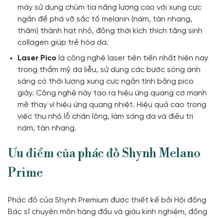
máy sử dụng chùm tia năng lượng cao với xung cực
ngắn để phá vỡ sắc tố melanin (nám, tàn nhang,
thâm) thành hạt nhỏ, đồng thời kích thích tăng sinh
collagen giúp trẻ hóa da.
Laser Pico
là công nghệ laser tiên tiến nhất hiện nay
trong thẩm mỹ da liễu, sử dụng các bước sóng ánh
sáng có thời lượng xung cực ngắn tính bằng pico
giây. Công nghệ này tạo ra hiệu ứng quang cơ mạnh
mẽ thay vì hiệu ứng quang nhiệt. Hiệu quả cao trong
việc thu nhỏ lỗ chân lông, làm sáng da và điều trị
nám, tàn nhang.
Ưu điểm của phác đồ Shynh Melano
Prime
Phác đồ của Shynh Premium được thiết kế bởi Hội đồng
Bác sĩ chuyên môn hàng đầu và giàu kinh nghiệm, đồng