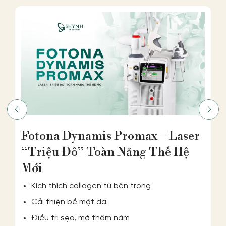
S
Fotona Dynamis Promax – Laser
Đ
“Triệu Đô” Toàn Năng Thế Hệ
H
Mới
Kích thích collagen từ bên trong
Cải thiện bề mặt da
Điều trị sẹo, mờ thâm nám