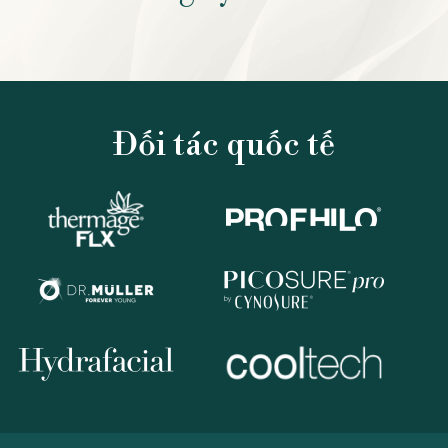
Đối tác quốc tế
Liên hệ với chúng tôi
ĐIỀU TRỊ DA
ƯU ĐÃI
1900 989 800