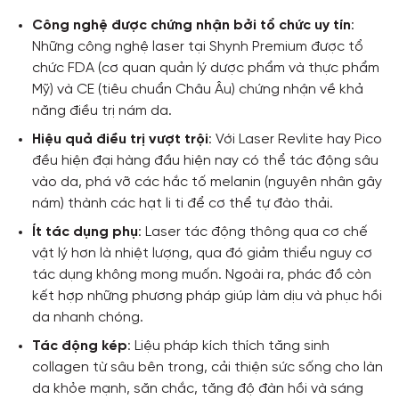
Công nghệ được chứng nhận bởi tổ chức uy tín
:
Những công nghệ laser tại Shynh Premium được tổ
chức FDA (cơ quan quản lý dược phẩm và thực phẩm
Mỹ) và CE (tiêu chuẩn Châu Âu) chứng nhận về khả
năng điều trị nám da.
Hiệu quả điều trị vượt trội
: Với Laser Revlite hay Pico
đều hiện đại hàng đầu hiện nay có thể tác động sâu
vào da, phá vỡ các hắc tố melanin (nguyên nhân gây
nám) thành các hạt li ti để cơ thể tự đào thải.
Ít tác dụng phụ
: Laser tác động thông qua cơ chế
vật lý hơn là nhiệt lượng, qua đó giảm thiểu nguy cơ
tác dụng không mong muốn. Ngoài ra, phác đồ còn
kết hợp những phương pháp giúp làm dịu và phục hồi
da nhanh chóng.
Tác động kép
: Liệu pháp kích thích tăng sinh
collagen từ sâu bên trong, cải thiện sức sống cho làn
da khỏe mạnh, săn chắc, tăng độ đàn hồi và sáng