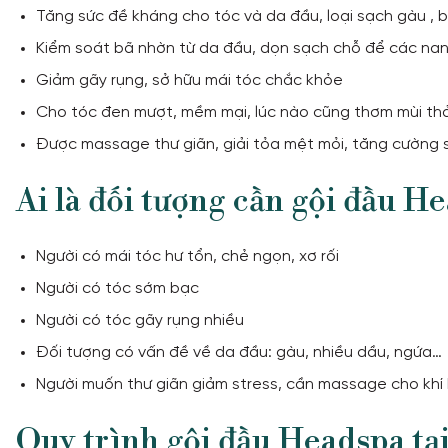
Tăng sức đề kháng cho tóc và da đầu, loại sạch gàu , 
Kiểm soát bã nhờn từ da đầu, dọn sạch chỗ để các nan
Giảm gãy rụng, sở hữu mái tóc chắc khỏe
Cho tóc đen mượt, mềm mại, lúc nào cũng thơm mùi th
Được massage thư giãn, giải tỏa mệt mỏi, tăng cường 
Ai là đối tượng cần gội đầu H
Người có mái tóc hư tổn, chẻ ngọn, xơ rối
Người có tóc sớm bạc
Người có tóc gãy rụng nhiều
Đối tượng có vấn đề về da đầu: gàu, nhiều dầu, ngứa…
Người muốn thư giãn giảm stress, cần massage cho khí
Quy trình gội đầu Headspa t