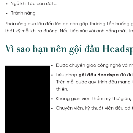
Ngủ khi tóc còn ướt…
Tránh nắng
Phơi nắng quá lâu đến làn da còn gặp thương tổn huống gì
thật kỹ mỗi khi ra đường. Nếu tiếp xúc với ánh nắng mặt tr
Vì sao bạn nên gội đầu Head
Được chuyển giao công nghệ và nhậ
Liệu pháp
gội đầu Headspa
đã đượ
Trên mỗi bước quy trình đều mang 
thiện.
Không gian viện thẩm mỹ thư giãn, t
Chuyên viên, kỹ thuật viên đều có 