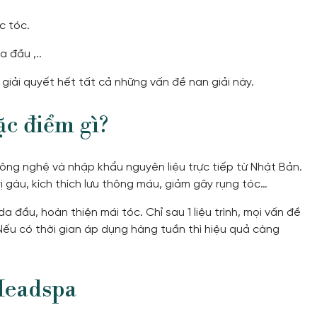
c tóc.
 đầu ,..
 giải quyết hết tất cả những vấn đề nan giải này.
ặc điểm gì?
ông nghệ và nhập khẩu nguyên liệu trực tiếp từ Nhật Bản.
 gàu, kích thích lưu thông máu, giảm gãy rụng tóc…
 đầu, hoàn thiện mái tóc. Chỉ sau 1 liệu trình, mọi vấn đề
 Nếu có thời gian áp dụng hàng tuần thì hiệu quả càng
Headspa