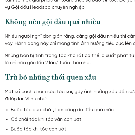
tâm về một giải pháp an toàn, thực sự bảo vệ tóc. Để y
vụ Gội đầu Headspa chuyên nghiệp.
Không nên gội đầu quá nhiều
Nhiều người nghĩ đơn giản rằng, càng gội đầu nhiều thì cà
vậy. Hành động này chỉ mang tính ảnh hưởng tiêu cực lên d
Những bạn bị tình trạng tóc khô rất có thể là xuất phát từ
là chỉ nên gội đầu 2 lần/ tuần thôi nhé!
Trừ bỏ những thói quen xấu
Một số cách chăm sóc tóc sai, gây ảnh hưởng xấu đến sức
đi lặp lại. Ví dụ như:
Buộc tóc quá chặt, làm căng da đầu quá mức
Cố chải tóc khi tóc vẫn còn ướt
Buộc tóc khi tóc còn ướt