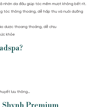
bã nhờn da đầu giúp tóc mềm mượt không bết rít.
g tóc thông thoáng, dễ hấp thu và nuôi dưỡng
ảo dược thoang thoảng, dễ chịu
sức khỏe
eadspa?
 huyết lưu thông…
ại Shynh Premium