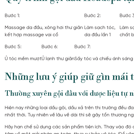
Bước 1:
Bước 2:
Bước 
Massage da đầu, xông hơi thư giãn
Làm sạch tóc,
Làm sạ
kết hợp massage vai cổ
da đầu lần 1
chất b
Bước 5:
Bước 6:
Bước 7:
Ủ tóc mềm mượt
Ủ lạnh thư giãn
Sấy tóc và chiếu ánh sáng
Những lưu ý giúp giữ gìn mái 
Thường xuyên gội đầu với dược liệu tự 
Hiện nay những loại dầu gội, dầu xả trên thị trường đều 
nhất thời. Tuy nhiên về lâu về dài thì sẽ gây tổn thương 
Hãy hạn chế sử dụng các sản phẩm tiện ích. Thay vào đó c