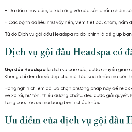
+ Da đầu nhạy cảm, bị kích ứng với các sản phẩm chăm só
+ Các bệnh da liễu như vảy nến, viêm tiết bã, chàm, nấm da
Từ đó Dịch vụ gội đầu Headspa ra đời chính là để giúp bạn
Dịch vụ gội đầu Headspa có đ
Gội đầu Headspa
là dịch vụ cao cấp, được chuyển giao c
Không chỉ đem lại vẻ đẹp cho mái tóc sạch khỏe mà còn trị
Hàng nghìn chị em đã lựa chọn phương pháp này để relax da
về xơ rối, hư tổn, thiếu dưỡng chất… đều được giải quyết.
tăng cao, tóc sẽ mãi bồng bềnh chắc khỏe.
Ưu điểm của dịch vụ gội đầu 