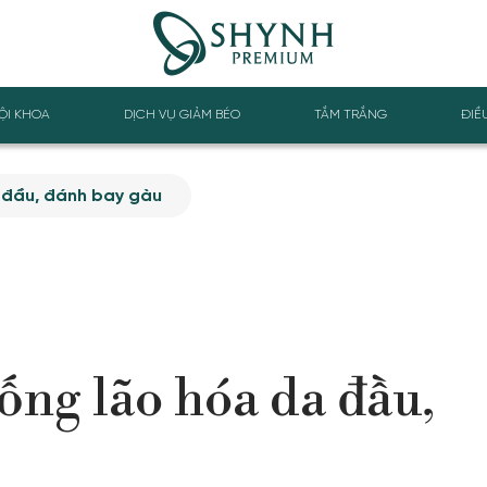
ỘI KHOA
DỊCH VỤ GIẢM BÉO
TẮM TRẮNG
ĐIỀ
 đầu, đánh bay gàu
ng lão hóa da đầu,