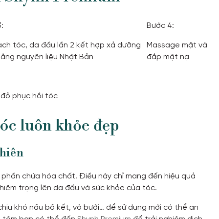
3:
Bước 4:
ch tóc, da đầu lần 2 kết hợp xả dưỡng
Massage mặt và
ằng nguyên liệu Nhật Bản
đắp mặt nạ
 đỏ phục hồi tóc
tóc luôn khỏe đẹp
nhiên
đa phần chứa hóa chất. Điều này chỉ mang đến hiệu quả
nghiêm trọng lên da đầu và sức khỏe của tóc.
hịu khó nấu bồ kết, vỏ bưởi… để sử dụng mới có thể an