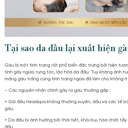
Tại sao da đầu lại xuất hiện g
Gàu là một tình trạng rất phổ biến đặc trưng bởi hiện tượng
tính gây ngứa, rụng tóc, lão hóa da đầu. Tuy không ảnh h
mảng gàu trắng cùng tình trạng ngứa đã làm cho không ít n
– Các nguyên nhân chính gây ra gàu thường gặp :
+ Gội đầu Headspa không thường xuyên, dầu và các tế bào
gàu.
+ Da đầu bị ảnh hưởng bởi thời tiết, khói bụi, hóa chất t
đầu