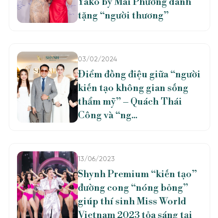
Yako by Mai Phương dành
tặng “người thương”
03/02/2024
Điểm đồng điệu giữa “người
kiến tạo không gian sống
thẩm mỹ” – Quách Thái
Công và “ng...
13/06/2023
Shynh Premium “kiến tạo”
đường cong “nóng bỏng”
giúp thí sinh Miss World
Vietnam 2023 tỏa sáng tại