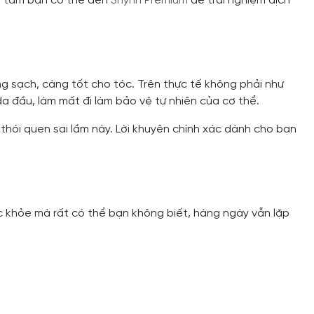
ên tâm bạn có thể đến
Shynh Premium
để trải nghiệm dịch
ng sạch, càng tốt cho tóc. Trên thực tế không phải như
a đầu, làm mất đi làm bảo vệ tự nhiên của cơ thể.
 thói quen sai lầm này. Lời khuyên chính xác dành cho bạn
 khỏe mà rất có thể bạn không biết, hàng ngày vẫn lặp