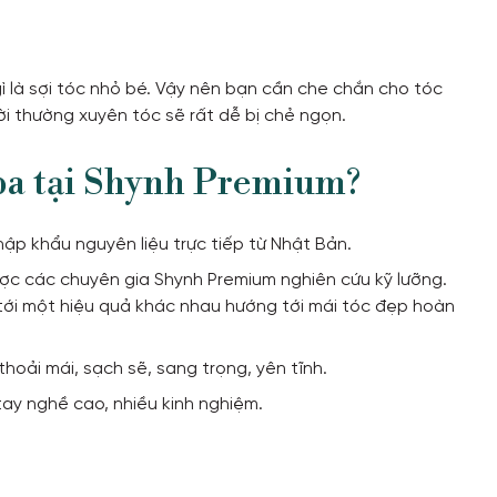
 là sợi tóc nhỏ bé. Vậy nên bạn cần che chắn cho tóc
ời thường xuyên tóc sẽ rất dễ bị chẻ ngọn.
spa tại Shynh Premium?
p khẩu nguyên liệu trực tiếp từ Nhật Bản.
c các chuyên gia Shynh Premium nghiên cứu kỹ lưỡng.
tới một hiệu quả khác nhau hướng tới mái tóc đẹp hoàn
hoải mái, sạch sẽ, sang trọng, yên tĩnh.
tay nghề cao, nhiều kinh nghiệm.