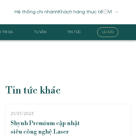
Hệ thống chi nhánh
Khách hàng thực tế
U TRỊ DA
TƯ VẤN
TIN TỨC
ƯU ĐÃI
Tin tức khác
21/07/2023
Shynh Premium cập nhật
siêu công nghệ Laser