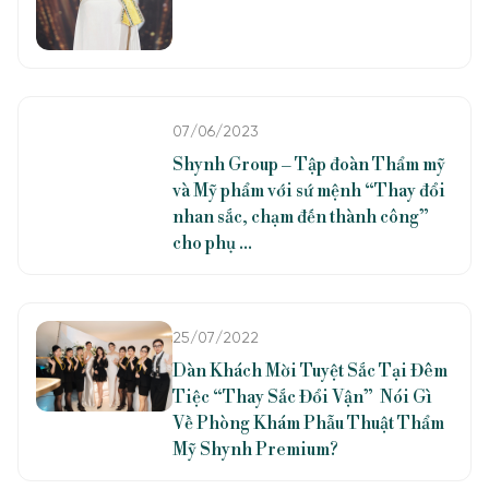
quang của chính mình?
07/06/2023
Shynh Group – Tập đoàn Thẩm mỹ
và Mỹ phẩm với sứ mệnh “Thay đổi
nhan sắc, chạm đến thành công”
cho phụ ...
Liên hệ với chúng tôi
ƯU ĐÃI
1900 989 800
25/07/2022
Dàn Khách Mời Tuyệt Sắc Tại Đêm
Tiệc “Thay Sắc Đổi Vận” Nói Gì