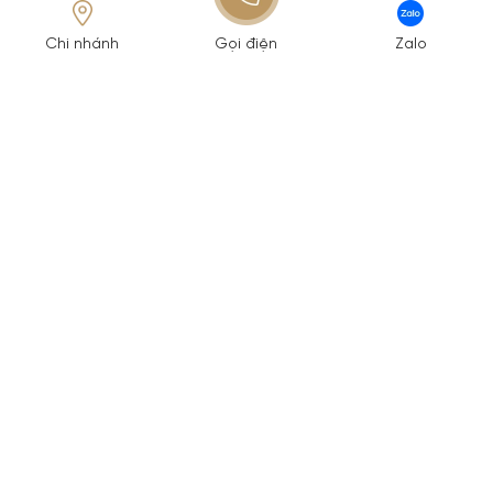
Chi nhánh
Gọi điện
Zalo
Viện thẩm mỹ nâng cơ hàng đầu châu Á
Công ty TNHH Shynh House
Mã số thuế: 0313140051 do Sở Kế hoạch đầu
tư TP.HCM cấp ngày 13/02/2015
1900 989 800
cskh@shynhgroup.vn
Hệ thống cơ sở
XEM THÊM HỆ THỐNG CƠ SỞ