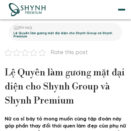
Tin tức
TRANG CHỦ
Lệ Quyên làm gương mặt đại diện cho Shynh Group và Shynh
Premium
VỀ SHYNH PREMIUM
Rate this post
NÂNG CƠ
Lệ Quyên làm gương mặt đại
THẨM MỸ NỘI KHOA
diện cho Shynh Group và
DỊCH VỤ GIẢM BÉO
Shynh Premium
TẮM TRẮNG
Nữ ca sĩ bày tỏ mong muốn cùng tập đoàn này
ĐIỀU TRỊ DA
góp phần thay đổi thói quen làm đẹp của phụ nữ