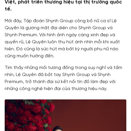
Việt, phát triển thương hiệu tại thị trường quốc
tế.
TƯ VẤN
Mới đây, Tập đoàn Shynh Group công bố nữ ca sĩ Lệ
TIN TỨC
Quyên là gương mặt đại diện cho Shynh Group và
Khách hàng thực tế
Shynh Premium. Với hình ảnh ngày càng xinh đẹp và
quyến rũ, Lệ Quyên luôn thu hút ánh nhìn mỗi khi xuất
hiện. Đó cũng là sức hút mà bất kỳ người phụ nữ nào
cũng muốn hướng đến.
Tìm thấy những mối tương đồng trong suy nghĩ và tầm
nhìn, Lệ Quyên đã bắt tay Shynh Group và Shynh
Premium, trở thành đại sứ kết nối tín đồ làm đẹp với
những công nghệ hiện đại của thương hiệu này.