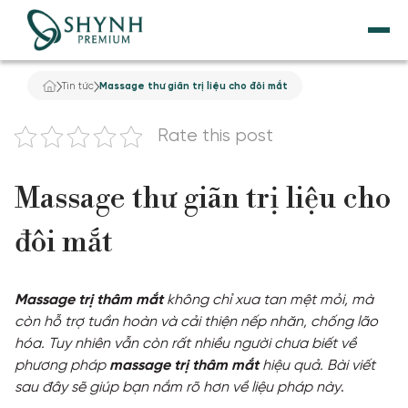
Tin tức
Massage thư giãn trị liệu cho đôi mắt
TRANG CHỦ
Rate this post
VỀ SHYNH PREMIUM
Massage thư giãn trị liệu cho
NÂNG CƠ
đôi mắt
THẨM MỸ NỘI KHOA
DỊCH VỤ GIẢM BÉO
Massage trị thâm mắt
không chỉ xua tan mệt mỏi, mà
còn hỗ trợ tuần hoàn và cải thiện nếp nhăn, chống lão
TẮM TRẮNG
hóa. Tuy nhiên vẫn còn rất nhiều người chưa biết về
phương pháp
massage trị thâm mắt
hiệu quả. Bài viết
sau đây sẽ giúp bạn nắm rõ hơn về liệu pháp này
.
ĐIỀU TRỊ DA