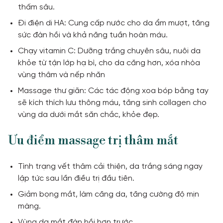
thấm sâu.
Đi điện di HA: Cung cấp nước cho da ẩm mượt, tăng
sức đàn hồi và khả năng tuần hoàn máu.
Chạy vitamin C: Dưỡng trắng chuyên sâu, nuôi da
khỏe từ tận lớp hạ bì, cho da căng hơn, xóa nhòa
vùng thâm và nếp nhăn
Massage thư giãn: Các tác động xoa bóp bằng tay
sẽ kích thích lưu thông máu, tăng sinh collagen cho
vùng da dưới mắt săn chắc, khỏe đẹp.
Ưu điểm massage trị thâm mắt
Tình trạng vết thâm cải thiện, da trắng sáng ngay
lập tức sau lần điều trị đầu tiên.
Giảm bọng mắt, làm căng da, tăng cường độ mịn
màng.
Vùng da mắt đàn hồi hơn trước.