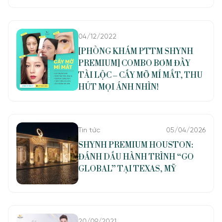
04/12/2022
[PHÒNG KHÁM PTTM SHYNH
PREMIUM] COMBO BƠM ĐẦY
TÀI LỘC – CẤY MỠ MÍ MẮT, THU
HÚT MỌI ÁNH NHÌN!
Tin tức
05/04/2026
SHYNH PREMIUM HOUSTON:
ĐÁNH DẤU HÀNH TRÌNH “GO
GLOBAL” TẠI TEXAS, MỸ
20/09/2021