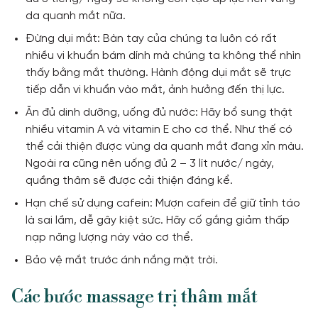
da quanh mắt nữa.
Đừng dụi mắt: Bàn tay của chúng ta luôn có rất
nhiều vi khuẩn bám dính mà chúng ta không thể nhìn
thấy bằng mắt thường. Hành động dụi mắt sẽ trực
tiếp dẫn vi khuẩn vào mắt, ảnh hưởng đến thị lực.
Ăn đủ dinh dưỡng, uống đủ nước: Hãy bổ sung thật
nhiều vitamin A và vitamin E cho cơ thể. Như thế có
thể cải thiện được vùng da quanh mắt đang xỉn màu.
Ngoài ra cũng nên uống đủ 2 – 3 lít nước/ ngày,
quầng thâm sẽ được cải thiện đáng kể.
Hạn chế sử dụng cafein: Mượn cafein để giữ tỉnh táo
là sai lầm, dễ gây kiệt sức. Hãy cố gắng giảm thấp
nạp năng lượng này vào cơ thể.
Bảo vệ mắt trước ánh nắng mặt trời.
Các bước massage trị thâm mắt