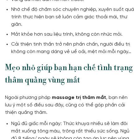
Nhờ chế độ chăm sóc chuyên nghiệp, xuyên suốt quá
trình thực hiện bạn sẽ luôn cảm giác thoải mái, thư
giãn.
Mắt khỏe hơn sau liệu trình, không còn nhức mỏi.
Cải thiện tinh thần trở nên phấn chấn, người điều trị
không còn mang dáng vẻ uể oải, mệt mỏi mỗi ngày…
Mẹo nhỏ giúp bạn hạn chế tình trạng
thâm quầng vùng mắt
Ngoài phương pháp
massage trị thâm mắt
, bạn nên
lưu ý một số điều sau đây, cũng có thể góp phần cải
thiện quầng thâm.
Ngủ đủ giấc mỗi ngày: Thức khuya nhiều sẽ làm đôi
mắt xuống tông màu, trông rất thiếu sức sống. Ngủ
đủ 8 tiếng/ ngày sẽ không còn tạo áp lực nên vùng