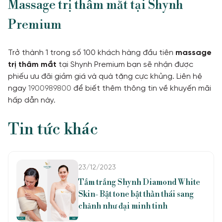
Massage trị thâm mắt
tại Shynh
Premium
Trở thành 1 trong số 100 khách hàng đầu tiên
massage
trị thâm mắt
tại Shynh Premium bạn sẽ nhận được
Liên hệ với chúng tôi
ƯU ĐÃI
phiếu ưu đãi giảm giá và quà tặng cực khủng. Liên hệ
1900 989 800
ngay
1900989800
để biết thêm thông tin về khuyến mãi
hấp dẫn này.
Tin tức khác
23/12/2023
Tắm trắng Shynh Diamond White
Skin- Bật tone bật thần thái sang
chảnh như đại minh tinh