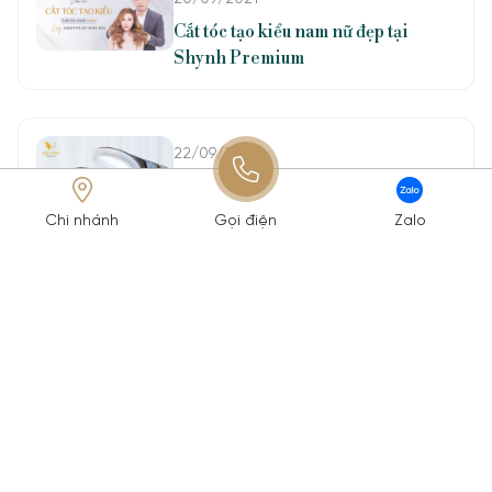
Cắt tóc tạo kiểu nam nữ đẹp tại
Shynh Premium
22/09/2021
Nặn Mụn Hàn Băng quét sạch nỗi lo
thâm mụn
Chi nhánh
Gọi điện
Zalo
Đối tác quốc tế