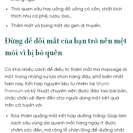
Thói quen xấu hay uống đồ uống có cồn, chất kích
thích như cà phê, rượu, bia…
Thâm mắt và bọng mắt do gen di truyền.
Đừng để đôi mắt của bạn trở nên mệt
mỏi vì bị bỏ quên
Có khá nhiều cách để điều trị thâm mắt mà massage là
một trong những sự lựa chọn hàng đầu, phổ biến nhất
hiện nay. Kết hợp nguyên liệu tự nhiên tại
Shynh
Premium
và kỹ thuật chuyên viên được đào tạo bài bản,
chắc chắn sẽ đem đến cho người dùng một kết quả
trên cả tuyệt vời.
Xóa thâm quầng mắt kết hợp dưỡng trắng: Giúp làm
sạch sâu vùng da quanh mắt hàng ngày ít được
chăm sóc đến, mở rộng lỗ chân lông để dưỡng chất