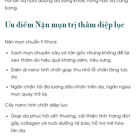
hồi làn và nuôi dưỡng da sáng khỏe, hồng hào và căng
bóng.
Ưu điểm Nặn mụn trị thâm diệp lục
Nặn mụn chuẩn Y Khoa:
Sạch mụn chuyên sâu và tận gốc nhưng không để lại
sẹo thâm do hiệu quả kháng viêm, tiêu sưng.
Điện di nano tinh chất giúp thu nhỏ lỗ chân lông tức
thì.
Ngăn chặn tối đa lượng dầu nhờn trên da, ngăn ngừa
mụn quay trở lại.
Cấy nano tinh chất diệp lục:
Giúp da phục hồi vết thương, cải thiện tình trạng đứt
gãy collagen và nuôi dưỡng tế bào, hỗ trợ trẻ hóa
làn da.