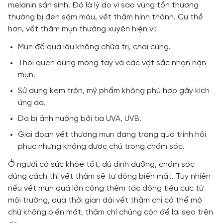
melanin sản sinh. Đó là lý do vì sao vùng tổn thương
thường bị đen sậm màu, vết thâm hình thành. Cụ thể
hơn, vết thâm mụn thường xuyên hiện vì:
Mụn để quá lâu không chữa trị, chai cứng.
Thói quen dùng móng tay và các vật sắc nhọn nặn
mụn.
Sử dụng kem trộn, mỹ phẩm không phù hợp gây kích
ứng da.
Da bị ảnh hưởng bởi tia UVA, UVB.
Giai đoạn vết thương mụn đang trong quá trình hồi
phục nhưng không được chú trọng chăm sóc.
Ở người có sức khỏe tốt, đủ dinh dưỡng, chăm sóc
đúng cách thì vết thâm sẽ tự động biến mất. Tuy nhiên
nếu vết mụn quá lớn cộng thêm tác động tiêu cực từ
môi trường, qua thời gian dài vết thâm chỉ có thể mờ
chứ không biến mất, thậm chí chúng còn để lại sẹo trên