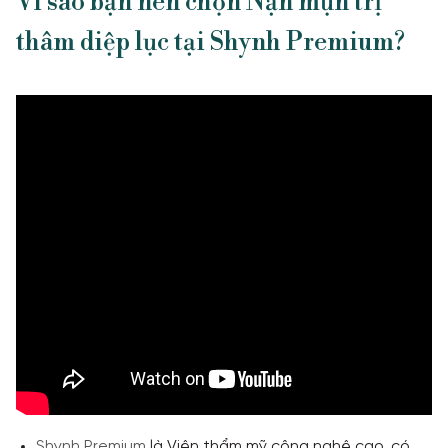
Vì sao bạn nên chọn Nặn mụn trị
thâm diệp lục tại Shynh Premium?
Shynh Premium
là Viện thẩm mỹ công nghệ cao, có