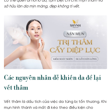
có thể quên đi nỗi lo đó, tạm biệt chi chít mụn thâm và
sở hữu làn da mịn màng, đẹp không tì vết.
TƯ VẤN
TIN TỨC
Khách hàng thực tế
Các nguyên nhân dễ khiến da để lại
vết thâm
Vết thâm là dấu tích của việc da từng bị tổn thương. Khi
mụn hình thành và mất đi kéo theo điều kiện cho