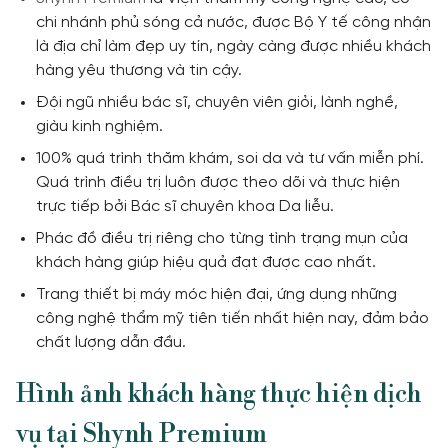
chi nhánh phủ sóng cả nước, được Bộ Y tế công nhận
là địa chỉ làm đẹp uy tín, ngày càng được nhiều khách
hàng yêu thương và tin cậy.
Đội ngũ nhiều bác sĩ, chuyên viên giỏi, lành nghề,
giàu kinh nghiệm.
100% quá trình thăm khám, soi da và tư vấn miễn phí.
Quá trình điều trị luôn được theo dõi và thực hiện
trực tiếp bởi Bác sĩ chuyên khoa Da liễu.
Phác đồ điều trị riêng cho từng tình trạng mụn của
khách hàng giúp hiệu quả đạt được cao nhất.
Trang thiết bị máy móc hiện đại, ứng dụng những
công nghệ thẩm mỹ tiên tiến nhất hiện nay, đảm bảo
chất lượng dẫn đầu.
Liên hệ với chúng tôi
ƯU ĐÃI
1900 989 800
Hình ảnh khách hàng thực hiện dịch
vụ
tại Shynh Premium