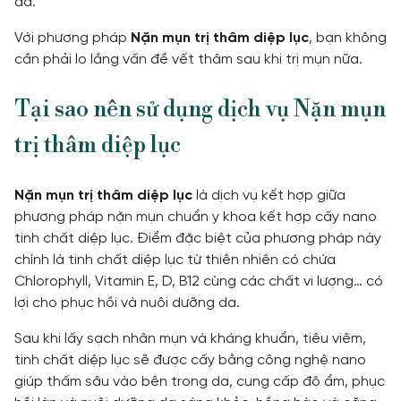
da.
Với phương pháp
Nặn mụn trị thâm diệp lục
, bạn không
cần phải lo lắng vấn đề vết thâm sau khi trị mụn nữa.
Tại sao nên sử dụng dịch vụ Nặn mụn
trị thâm
diệp lục
Nặn mụn trị thâm diệp lục
là dịch vụ kết hợp giữa
phương pháp nặn mụn chuẩn y khoa kết hợp cấy nano
tinh chất diệp lục. Điểm đặc biệt của phương pháp này
chính là tinh chất diệp lục từ thiên nhiên có chứa
Chlorophyll, Vitamin E, D, B12 cùng các chất vi lượng… có
lợi cho phục hồi và nuôi dưỡng da.
Sau khi lấy sạch nhân mụn và kháng khuẩn, tiêu viêm,
tinh chất diệp lục sẽ được cấy bằng công nghệ nano
giúp thấm sâu vào bên trong da, cung cấp độ ẩm, phục