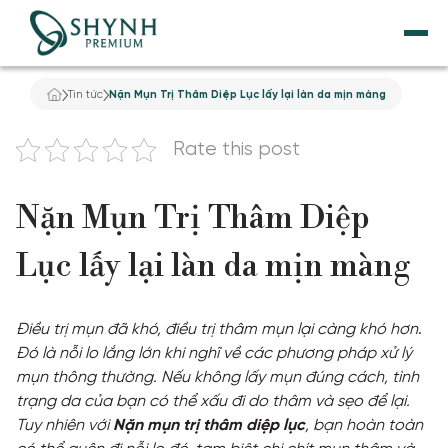
Tin tức
Nặn Mụn Trị Thâm Diệp Lục lấy lại làn da mịn màng
TRANG CHỦ
Rate this post
VỀ SHYNH PREMIUM
Nặn Mụn Trị Thâm Diệp
NÂNG CƠ
Lục lấy lại làn da mịn màng
THẨM MỸ NỘI KHOA
DỊCH VỤ GIẢM BÉO
Điều trị mụn đã khó, điều trị thâm mụn lại càng khó hơn
.
Đó là nỗi lo lắng lớn khi nghĩ về các phương pháp xử lý
TẮM TRẮNG
mụn thông thường. Nếu không lấy mụn đúng cách, tình
trạng da của bạn có thể xấu đi do thâm và sẹo để lại.
Tuy nhiên với
Nặn mụn trị thâm diệp lục
, bạn hoàn toàn
ĐIỀU TRỊ DA