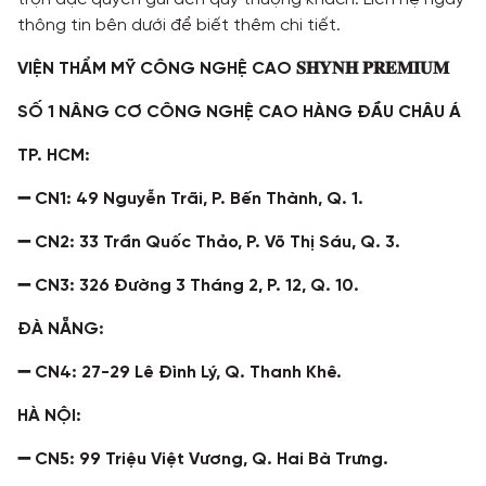
thông tin bên dưới để biết thêm chi tiết.
VIỆN THẨM MỸ CÔNG NGHỆ CAO 𝐒𝐇𝐘𝐍𝐇 𝐏𝐑𝐄𝐌𝐈𝐔𝐌
SỐ 1 NÂNG CƠ CÔNG NGHỆ CAO HÀNG ĐẦU CHÂU Á
TP. HCM:
➖ CN1: 49 Nguyễn Trãi, P. Bến Thành, Q. 1.
➖ CN2: 33 Trần Quốc Thảo, P. Võ Thị Sáu, Q. 3.
➖ CN3: 326 Đường 3 Tháng 2, P. 12, Q. 10.
ĐÀ NẴNG:
➖ CN4: 27-29 Lê Đình Lý, Q. Thanh Khê.
HÀ NỘI:
➖ CN5: 99 Triệu Việt Vương, Q. Hai Bà Trưng.