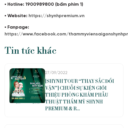
▪️ Hotline: 1900989800 (bấm phím 1)
▪️ Website:
https://shynhpremium.vn
▪️ Fanpage:
https://www.facebook.com/thammyviensaigonshynhp
Tin tức khác
27/09/2022
[SHYNH TOUR “THAY SẮC ĐỔI
VẬN”] CHUỖI SỰ KIỆN GIỚI
THIỆU PHÒNG KHÁM PHẪU
THUẬT THẨM MỸ SHYNH
PREMIUM & R...