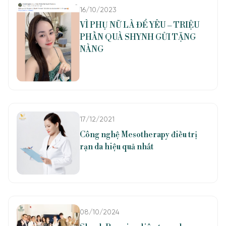
16/10/2023
VÌ PHỤ NỮ LÀ ĐỂ YÊU – TRIỆU
PHẦN QUÀ SHYNH GỬI TẶNG
NÀNG
17/12/2021
Công nghệ Mesotherapy điều trị
rạn da hiệu quả nhất
08/10/2024