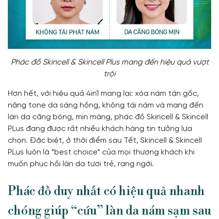
Phác đồ Skincell & Skincell Plus mang đến hiệu quả vượt
trội
Hơn hết, với hiệu quả 4in1 mang lại: xóa nám tận gốc,
nâng tone da sáng hồng, không tái nám và mang đến
làn da căng bóng, mịn màng, phác đồ Skincell & Skincell
PLus đang được rất nhiều khách hàng tin tưởng lựa
chọn. Đặc biệt, ở thời điểm sau Tết, Skincell & Skincell
PLus luôn là “best choice” của mọi thượng khách khi
muốn phục hồi làn da tươi trẻ, rạng ngời.
Phác đồ duy nhất có hiệu quả nhanh
chóng giúp “cứu” làn da nám sạm sau