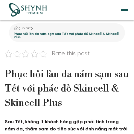
Tin tức
TRANG CHỦ
Phục hồi làn da nám sạm sau Tết với phác đồ Skincell & Skincell
Plus
VỀ SHYNH PREMIUM
Rate this post
NÂNG CƠ
Phục hồi làn da nám sạm sau
THẨM MỸ NỘI KHOA
Tết với phác đồ Skincell &
DỊCH VỤ GIẢM BÉO
Skincell Plus
TẮM TRẮNG
Sau Tết, không ít khách hàng gặp phải tình trạng
ĐIỀU TRỊ DA
nám da, thâm sạm do tiếp xúc với ánh nắng mặt trời