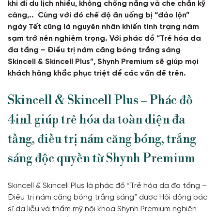
khi đi du lịch nhiều, không chống nắng và che chắn kỹ
càng,.. Cùng với đó chế độ ăn uống bị “đảo lộn”
TƯ VẤN
ngày Tết cũng là nguyên nhân khiến tình trạng nám
sạm trở nên nghiêm trọng. Với phác đồ “Trẻ hóa da
TIN TỨC
đa tầng – Điều trị nám căng bóng trắng sáng
Khách hàng thực tế
Skincell & Skincell Plus”, Shynh Premium sẽ giúp mọi
khách hàng khắc phục triệt để các vấn đề trên.
Skincell & Skincell Plus – Phác đồ
4in1 giúp trẻ hóa da toàn diện đa
tầng, điều trị nám căng bóng, trắng
sáng độc quyền từ Shynh Premium
Skincell & Skincell Plus là phác đồ “Trẻ hóa da đa tầng –
Điều trị nám căng bóng trắng sáng” được Hội đồng bác
sĩ da liễu và thẩm mỹ nội khoa Shynh Premium nghiên