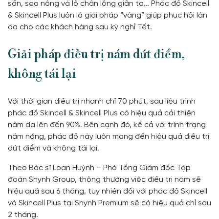
sần, sẹo nông và lỗ chân lông giãn to,.. Phác đồ Skincell
& Skincell Plus luôn là giải pháp “vàng” giúp phục hồi làn
da cho các khách hàng sau kỳ nghỉ Tết.
Giải pháp điều trị nám dứt điểm,
không tái lại
Với thời gian điều trị nhanh chỉ 70 phút, sau liệu trình
phác đồ Skincell & Skincell Plus có hiệu quả cải thiện
nám da lên đến 90%. Bên cạnh đó, kể cả với trình trạng
nám nặng, phác đồ này luôn mang đến hiệu quả điều trị
dứt điểm và không tái lại.
Theo Bác sĩ Loan Huỳnh – Phó Tổng Giám đốc Tập
đoàn Shynh Group, thông thường việc điều trị nám sẽ
hiệu quả sau 6 tháng, tuy nhiên đối với phác đồ Skincell
và Skincell Plus tại Shynh Premium sẽ có hiệu quả chỉ sau
2 tháng.