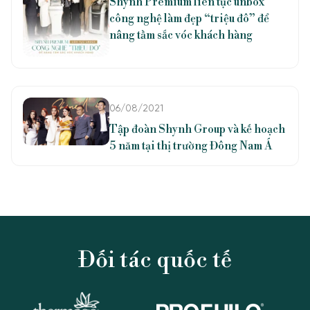
Shynh Premium liên tục unbox
công nghệ làm đẹp “triệu đô” để
nâng tầm sắc vóc khách hàng
06/08/2021
Tập đoàn Shynh Group và kế hoạch
5 năm tại thị trường Đông Nam Á
Liên hệ với chúng tôi
ƯU ĐÃI
1900 989 800
Đối tác quốc tế