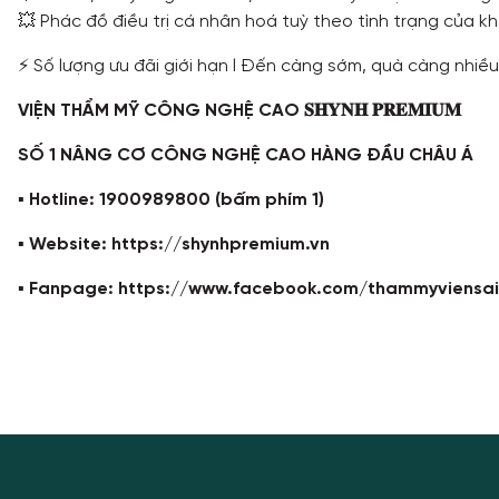
💥 Phác đồ điều trị cá nhân hoá tuỳ theo tình trạng của k
⚡ Số lượng ưu đãi giới hạn l Đến càng sớm, quà càng nhiề
VIỆN THẨM MỸ CÔNG NGHỆ CAO 𝐒𝐇𝐘𝐍𝐇 𝐏𝐑𝐄𝐌𝐈𝐔𝐌
SỐ 1 NÂNG CƠ CÔNG NGHỆ CAO HÀNG ĐẦU CHÂU Á
▪️ Hotline: 1900989800 (bấm phím 1)
▪️ Website: https://shynhpremium.vn
▪️ Fanpage: https://www.facebook.com/thammyviensa