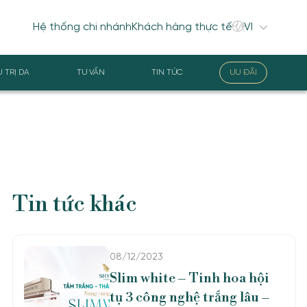
Hệ thống chi nhánh
Khách hàng thực tế
U TRỊ DA
TƯ VẤN
TIN TỨC
ƯU ĐÃI
Tin tức khác
08/12/2023
Slim white – Tinh hoa hội
tụ 3 công nghệ trắng lâu –