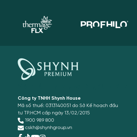
Viện thẩm mỹ nâng cơ hàng đầu châu Á
Công ty TNHH Shynh House
Mã số thuế: 0313140051 do Sở Kế hoạch đầu
tư TP.HCM cấp ngày 13/02/2015
1900 989 800
cskh@shynhgroup.vn