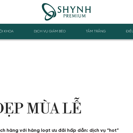
ỘI KHOA
DỊCH VỤ GIẢM BÉO
TẮM TRẮNG
ĐIỀ
ĐẸP MÙA LỄ
ách hàng với hàng loạt ưu đãi hấp dẫn: dịch vụ “hot”