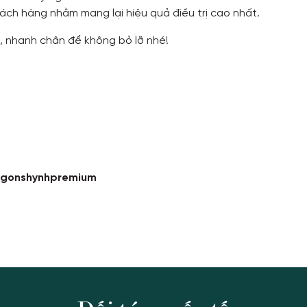
hách hàng nhằm mang lại hiệu quả điều trị cao nhất.
u, nhanh chân để không bỏ lỡ nhé!
igonshynhpremium