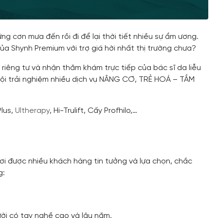
 cơn mưa đến rồi đi để lại thời tiết nhiều sự ẩm ương.
 Shynh Premium với trợ giá hời nhất thị trường chưa?
riêng tư và nhận thăm khám trực tiếp của bác sĩ da liễu
ội trải nghiệm nhiều dịch vụ NÂNG CƠ, TRẺ HOÁ – TẮM
Plus,
Ultherapy
, Hi-Trulift, Cấy Profhilo,…
i được nhiều khách hàng tin tưởng và lựa chọn, chắc
g:
gười có tay nghề cao và lâu năm.