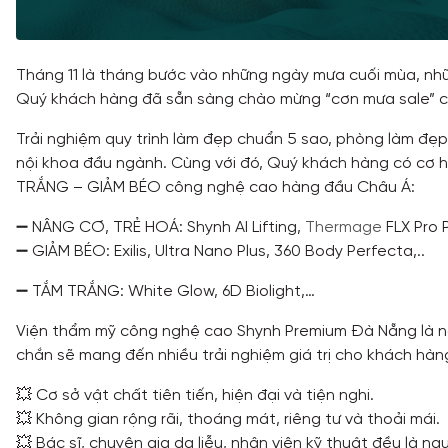
Tháng 11 là tháng bước vào những ngày mưa cuối mùa, những
Quý khách hàng đã sẵn sàng chào mừng “cơn mưa sale” của
Trải nghiệm quy trình làm đẹp chuẩn 5 sao, phòng làm đẹp 
nội khoa đầu ngành. Cùng với đó, Quý khách hàng có cơ h
TRẮNG – GIẢM BÉO công nghệ cao hàng đầu Châu Á:
➖ NÂNG CƠ, TRẺ HOÁ: Shynh AI Lifting,
Thermage
FLX Pro 
➖ GIẢM BÉO: Exilis, Ultra Nano Plus, 360 Body Perfecta,..
➖ TẮM TRẮNG: White Glow, 6D Biolight,…
Viện thẩm mỹ công nghệ cao Shynh Premium Đà Nẵng là nơ
chắn sẽ mang đến nhiều trải nghiệm giá trị cho khách hàn
💥 Cơ sở vật chất tiên tiến, hiện đại và tiện nghi.
💥 Không gian rộng rãi, thoáng mát, riêng tư và thoải mái.
💥 Bác sĩ, chuyên gia da liễu, nhân viên kỹ thuật đều là n