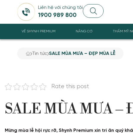
Liên hệ với chúng tôi
1900 989 800
VỀ SHYNH PREMIUM
NÂNG CƠ
THẨM MỸ N
Tin tức
SALE MÙA MƯA – ĐẸP MÙA LỄ
Rate this post
SALE MÙA MƯA – 
Mừng mùa lễ hội rực rỡ, Shynh Premium xin tri ân quý kh