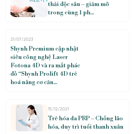
thải độc sâu – giảm mỡ
trong cùng 1 ph...
21/07/2023
Shynh Premium cập nhật
siêu công nghệ Laser
Fotona 4D và ra mắt phác
đồ “Shynh Prolift 4D trẻ
hoá nâng cơ căn...
15/12/2021
Trẻ hóa da PRP – Chống lão
hóa, duy trì tuổi thanh xuân