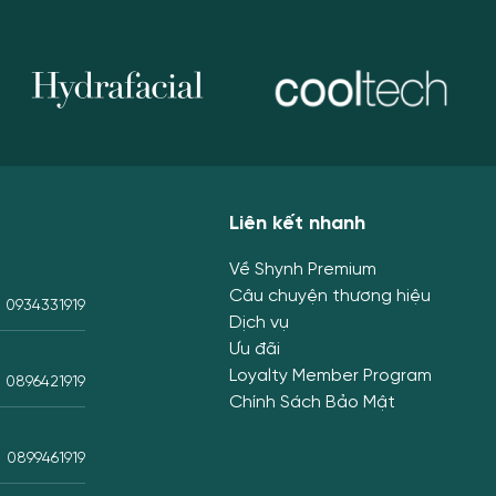
Liên kết nhanh
Về Shynh Premium
Câu chuyện thương hiệu
0934331919
Dịch vụ
Ưu đãi
Loyalty Member Program
0896421919
Chính Sách Bảo Mật
0899461919