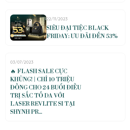
22/11/2023
SIÊU ĐẠI TIỆC BLACK
FRIDAY: ƯU ĐÃI ĐẾN 53%
03/07/2023
🔥 FLASH SALE CỰC
KHỦNG! | CHỈ 10 TRIỆU
ĐỒNG CHO 24 BUỔI ĐIỀU
TRỊ SẮC TỐ DA VỚI
LASER REVLITE SI TẠI
SHYNH PR...