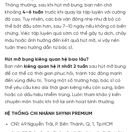
Thông thường, sau khi hút mỡ bụng, bạn nên chờ
khoảng
4–6 tuần
trước khi quay lại tập luyện với cường
độ cao. Tuy nhiên, các bài vận động nhẹ như đi bộ có
thể bắt đầu sớm hơn, sau 7–10 ngày nếu không có biến
chứng. Việc tập luyện quá sớm có thể gây tụ dịch, chảy
máu hoặc ảnh hưởng đến kết quả hút mỡ, vì vậy nên
tuân theo hướng dẫn từ bác sĩ.
Hút mỡ bụng kiêng quan hệ bao lâu?
Bạn nên
kiêng quan hệ ít nhất 2 tuần
sau hút mỡ bụng
để cơ thể có thời gian phục hồi, tránh tác động mạnh
đến vùng điều trị. Trong một số trường hợp, bác sĩ có
thể yêu cầu kéo dài thời gian kiêng nếu còn sưng, bầm
hoặc có dấu hiệu nhiễm trùng. Luôn tham khảo ý kiến
chuyên môn trước khi trở lại sinh hoạt bình thường.
HỆ THỐNG CHI NHÁNH SHYNH PREMIUM
CN1: 49 Nguyễn Trãi, P. Bến Thành, Q. 1, Tp.HCM