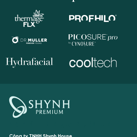
Viện thẩm mỹ nâng cơ hàng đầu châu Á
Công ty TNHH Shynh House