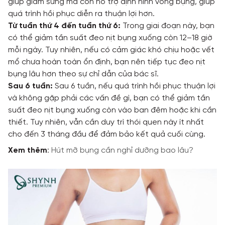
giúp giảm sưng mà còn hỗ trợ định hình vòng bụng, giúp
quá trình hồi phục diễn ra thuận lợi hơn.
Từ tuần thứ 4 đến tuần thứ 6:
Trong giai đoạn này, bạn
có thể giảm tần suất đeo nịt bụng xuống còn 12–18 giờ
mỗi ngày. Tuy nhiên, nếu có cảm giác khó chịu hoặc vết
mổ chưa hoàn toàn ổn định, bạn nên tiếp tục đeo nịt
bụng lâu hơn theo sự chỉ dẫn của bác sĩ.
Sau 6 tuần:
Sau 6 tuần, nếu quá trình hồi phục thuận lợi
và không gặp phải các vấn đề gì, bạn có thể giảm tần
suất đeo nịt bụng xuống còn vào ban đêm hoặc khi cần
thiết. Tuy nhiên, vẫn cần duy trì thói quen này ít nhất
cho đến 3 tháng đầu để đảm bảo kết quả cuối cùng.
Xem thêm
:
Hút mỡ bụng cần nghỉ dưỡng bao lâu?