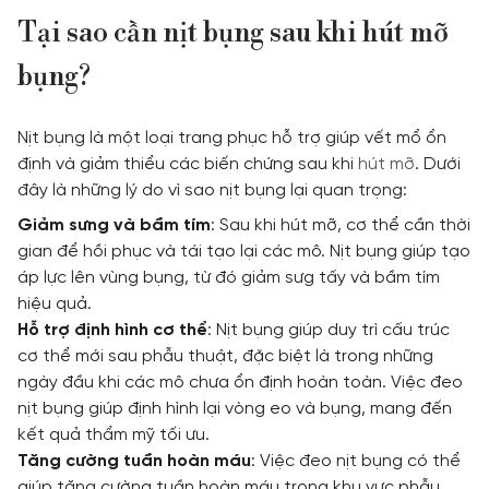
Tại sao cần nịt bụng sau khi hút mỡ
bụng?
Nịt bụng là một loại trang phục hỗ trợ giúp vết mổ ổn
định và giảm thiểu các biến chứng sau khi
hút mỡ
. Dưới
đây là những lý do vì sao nịt bụng lại quan trọng:
Giảm sưng và bầm tím
: Sau khi hút mỡ, cơ thể cần thời
gian để hồi phục và tái tạo lại các mô. Nịt bụng giúp tạo
áp lực lên vùng bụng, từ đó giảm sưg tấy và bầm tím
hiệu quả.
Hỗ trợ định hình cơ thể
: Nịt bụng giúp duy trì cấu trúc
cơ thể mới sau phẫu thuật, đặc biệt là trong những
ngày đầu khi các mô chưa ổn định hoàn toàn. Việc đeo
nịt bụng giúp định hình lại vòng eo và bụng, mang đến
kết quả thẩm mỹ tối ưu.
Tăng cường tuần hoàn máu
: Việc đeo nịt bụng có thể
giúp tăng cường tuần hoàn máu trong khu vực phẫu