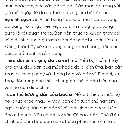
máu hoặc gây các vấn đề về da. Cần tháo ra trong vài
giờ mỗi ngày để da có thể thở và giảm bớt áp lực.
Vệ sinh sạch sẽ
: Vì nịt bụng tiếp xúc trực tiếp với vùng
da đang hồi phục, nên việc vệ sinh nịt bụng và vùng
bụng là rất quan trọng. Bạn nên thường xuyên thay đổi
và giặt nịt bụng để tránh vi khuẩn hoặc bụi bẩn tích tụ.
Đồng thời, hãy vệ sinh vùng bụng theo hướng dẫn của
bác sĩ để tránh nhiễm trùng.
Theo dõi tình trạng da và vết mổ
: Nếu bạn cảm thấy
khó chịu, đau đớn quá mức hoặc da bị kích ứng, bạn cần
tháo nịt bụng ngay và thông báo với bác sĩ. Đôi khi, sự
thay đổi trong các triệu chứng có thể là dấu hiệu của
vấn đề cần điều chỉnh.
Tuân thủ hướng dẫn của bác sĩ
: Mỗi cơ thể có mức độ
hồi phục khác nhau. Vì vậy, bạn cần tuân thủ nghiêm
ngặt hướng dẫn của bác sĩ về thời gian và cách thức
đeo nịt bụng. Nếu có bất kỳ vấn đề nào, bác sĩ sẽ điều
chỉnh để đảm bảo bạn có kết quả phục hồi tốt nhất.