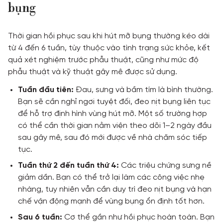
bụng
Thời gian hồi phục sau khi hút mỡ bụng thường kéo dài
từ 4 đến 6 tuần, tùy thuộc vào tình trạng sức khỏe, kết
quả xét nghiệm trước phẫu thuật, cũng như mức độ
phẫu thuật và kỹ thuật gây mê được sử dụng.
Tuần đầu tiên:
Đau, sưng và bầm tím là bình thường.
Bạn sẽ cần nghỉ ngơi tuyệt đối, đeo nịt bụng liên tục
để hỗ trợ định hình vùng hút mỡ. Một số trường hợp
có thể cần thời gian nằm viện theo dõi 1–2 ngày đầu
sau gây mê, sau đó mới được về nhà chăm sóc tiếp
tục.
Tuần thứ 2 đến tuần thứ 4:
Các triệu chứng sưng nề
giảm dần. Bạn có thể trở lại làm các công việc nhẹ
nhàng, tuy nhiên vẫn cần duy trì đeo nịt bụng và hạn
chế vận động mạnh để vùng bụng ổn định tốt hơn.
Sau 6 tuần:
Cơ thể gần như hồi phục hoàn toàn. Bạn