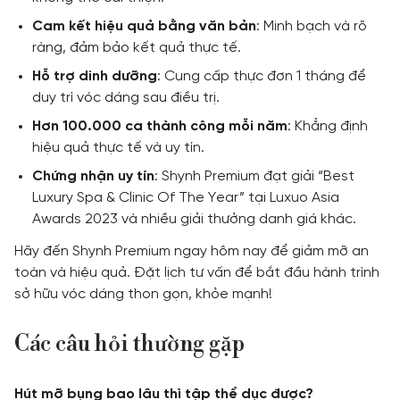
Cam kết hiệu quả bằng văn bản
: Minh bạch và rõ
ràng, đảm bảo kết quả thực tế.
Hỗ trợ dinh dưỡng
: Cung cấp thực đơn 1 tháng để
duy trì vóc dáng sau điều trị.
Hơn 100.000 ca thành công mỗi năm
: Khẳng định
hiệu quả thực tế và uy tín.
Chứng nhận uy tín
: Shynh Premium đạt giải “Best
Luxury Spa & Clinic Of The Year” tại Luxuo Asia
Awards 2023 và nhiều giải thưởng danh giá khác.
Hãy đến Shynh Premium ngay hôm nay để giảm mỡ an
toàn và hiệu quả. Đặt lịch tư vấn để bắt đầu hành trình
sở hữu vóc dáng thon gọn, khỏe mạnh!
Các câu hỏi thường gặp
Hút mỡ bụng bao lâu thì tập thể dục được?