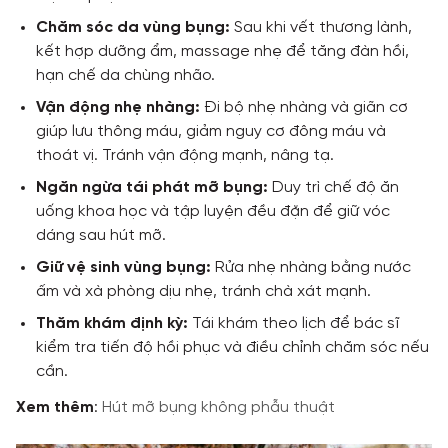
Chăm sóc da vùng bụng:
Sau khi vết thương lành,
kết hợp dưỡng ẩm, massage nhẹ để tăng đàn hồi,
hạn chế da chùng nhão.
Vận động nhẹ nhàng:
Đi bộ nhẹ nhàng và giãn cơ
giúp lưu thông máu, giảm nguy cơ đông máu và
thoát vị. Tránh vận động mạnh, nâng tạ.
Ngăn ngừa tái phát mỡ bụng:
Duy trì chế độ ăn
uống khoa học và tập luyện đều đặn để giữ vóc
dáng sau hút mỡ.
Giữ vệ sinh vùng bụng:
Rửa nhẹ nhàng bằng nước
ấm và xà phòng dịu nhẹ, tránh chà xát mạnh.
Thăm khám định kỳ:
Tái khám theo lịch để bác sĩ
kiểm tra tiến độ hồi phục và điều chỉnh chăm sóc nếu
cần.
Xem thêm
:
Hút mỡ bụng không phẫu thuật