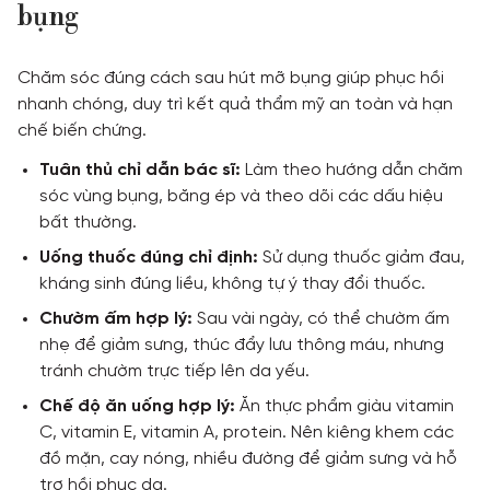
bụng
Chăm sóc đúng cách sau hút mỡ bụng giúp phục hồi
nhanh chóng, duy trì kết quả thẩm mỹ an toàn và hạn
chế biến chứng.
Tuân thủ chỉ dẫn bác sĩ:
Làm theo hướng dẫn chăm
sóc vùng bụng, băng ép và theo dõi các dấu hiệu
bất thường.
Uống thuốc đúng chỉ định:
Sử dụng thuốc giảm đau,
kháng sinh đúng liều, không tự ý thay đổi thuốc.
Chườm ấm hợp lý:
Sau vài ngày, có thể chườm ấm
nhẹ để giảm sưng, thúc đẩy lưu thông máu, nhưng
tránh chườm trực tiếp lên da yếu.
Chế độ ăn uống hợp lý:
Ăn thực phẩm giàu vitamin
C, vitamin E, vitamin A, protein. Nên kiêng khem các
đồ mặn, cay nóng, nhiều đường để giảm sưng và hỗ
trợ hồi phục da.