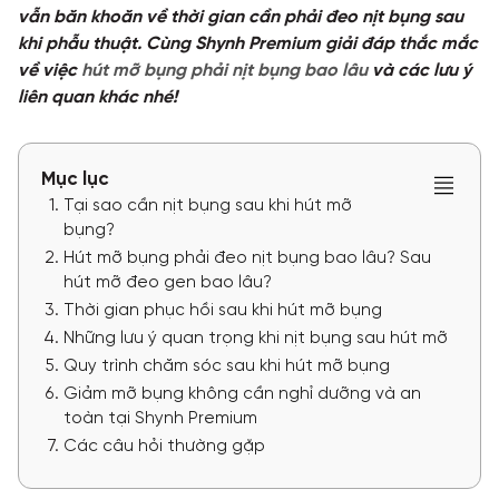
vẫn băn khoăn về thời gian cần phải đeo nịt bụng sau
TƯ VẤN
khi phẫu thuật. Cùng Shynh Premium giải đáp thắc mắc
về việc
hút mỡ bụng phải nịt bụng bao lâu
và các lưu ý
liên quan khác nhé!
TIN TỨC
Khách hàng thực tế
Mục lục
Tại sao cần nịt bụng sau khi hút mỡ
bụng?
Hút mỡ bụng phải đeo nịt bụng bao lâu? Sau
hút mỡ đeo gen bao lâu?
Thời gian phục hồi sau khi hút mỡ bụng
Những lưu ý quan trọng khi nịt bụng sau hút mỡ
Quy trình chăm sóc sau khi hút mỡ bụng
Giảm mỡ bụng không cần nghỉ dưỡng và an
toàn tại Shynh Premium
Các câu hỏi thường gặp