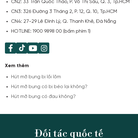
CN2: 33 Trần Quốc Thảo, P. Võ Thị Sáu, Q. 3, Tp.HCM
CN3: 326 Đường 3 Tháng 2, P. 12, Q. 10, Tp.HCM
CN4: 27-29 Lê Đình Lý, Q. Thanh Khê, Đà Nẵng
HOTLINE: 1900 9898 00 (bấm phím 1)
Xem thêm
Hút mỡ bụng bị lồi lõm
Hút mỡ bụng có bị béo lại không?
Liên hệ với chúng tôi
ƯU ĐÃI
Hút mỡ bụng có đau không?
1900 989 800
Đối tác quốc tế