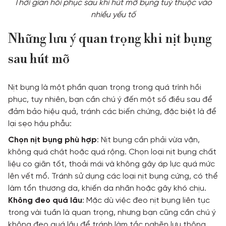
Thời gian hồi phục sau khi hút mỡ bụng tuỳ thuộc vào
nhiều yếu tố
Những lưu ý quan trọng khi nịt bụng
sau hút mỡ
Nịt bụng là một phần quan trọng trong quá trình hồi
phục, tuy nhiên, bạn cần chú ý đến một số điều sau để
đảm bảo hiệu quả, tránh các biến chứng, đặc biệt là để
lại sẹo hậu phẫu:
Chọn nịt bụng phù hợp
: Nịt bụng cần phải vừa vặn,
không quá chật hoặc quá rộng. Chọn loại nịt bụng chất
liệu co giãn tốt, thoải mái và không gây áp lực quá mức
lên vết mổ. Tránh sử dụng các loại nịt bụng cứng, có thể
làm tổn thương da, khiến da nhăn hoặc gây khó chịu.
Không đeo quá lâu
: Mặc dù việc đeo nịt bụng liên tục
trong vài tuần là quan trọng, nhưng bạn cũng cần chú ý
không đeo quá lâu để tránh làm tắc nghẽn lưu thông