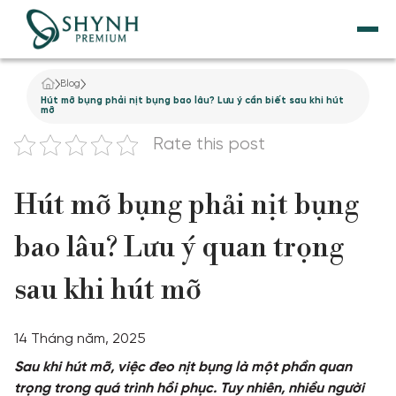
Blog
TRANG CHỦ
Hút mỡ bụng phải nịt bụng bao lâu? Lưu ý cần biết sau khi hút
mỡ
VỀ SHYNH PREMIUM
Rate this post
NÂNG CƠ
Hút mỡ bụng phải nịt bụng
THẨM MỸ NỘI KHOA
bao lâu? Lưu ý quan trọng
sau khi hút mỡ
DỊCH VỤ GIẢM BÉO
TẮM TRẮNG
14 Tháng năm, 2025
Sau khi hút mỡ, việc đeo nịt bụng là một phần quan
ĐIỀU TRỊ DA
trọng trong quá trình hồi phục. Tuy nhiên, nhiều người