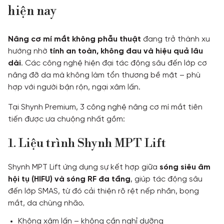
hiện nay
Nâng cơ mí mắt không phẫu thuật
đang trở thành xu
hướng nhờ
tính an toàn, không đau và hiệu quả lâu
dài
. Các công nghệ hiện đại tác động sâu đến lớp cơ
nâng đỡ da mà không làm tổn thương bề mặt – phù
hợp với người bận rộn, ngại xâm lấn.
Tại Shynh Premium, 3 công nghệ nâng cơ mí mắt tiên
tiến được ưa chuộng nhất gồm:
1. Liệu trình Shynh MPT Lift
Shynh MPT Lift ứng dụng sự kết hợp giữa
sóng siêu âm
hội tụ (HIFU) và sóng RF đa tầng
, giúp tác động sâu
đến lớp SMAS, từ đó cải thiện rõ rệt nếp nhăn, bọng
mắt, da chùng nhão.
Không xâm lấn – không cần nghỉ dưỡng