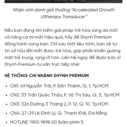
Nhận vinh danh giải thưởng “Accelerated Growth
Ultherapy Transducer”
Nếu bạn đang tìm kiếm giải pháp trẻ hóa vùng da mắt
và nâng cơ mí mắt hiệu quả, hãy để Shynh Premium
đồng hành cùng bạn. Chỉ sau một liệu trình, bạn sẽ tự
tin sở hữu đôi mắt được trẻ hóa, góp phần khiến gương
mặt trẻ trung, rạng rỡ hơn. Liên hệ ngay để được bác sĩ
Shynh Premium tư vấn trực tiếp nhé!
HỆ THỐNG CHI NHÁNH SHYNH PREMIUM
CN1: 49 Nguyễn Trãi, P. Bến Thành, Q. 1, Tp.HCM
CN2: 33 Trần Quốc Thảo, P. Võ Thị Sáu, Q. 3, Tp.HCM
CN3: 326 Đường 3 Tháng 2, P. 12, Q. 10, Tp.HCM
CN4: 27-29 Lê Đình Lý, Q. Thanh Khê, Đà Nẵng
HOTLINE: 1900 9898 00 (bấm phím 1)