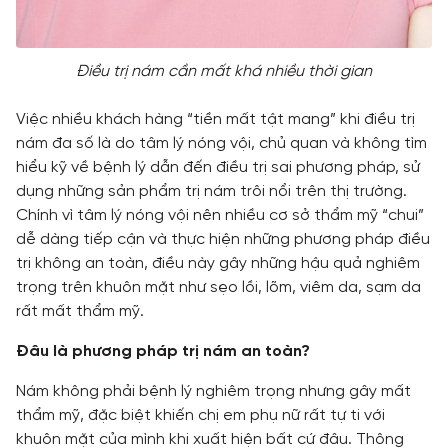
Điều trị nám cần mất khá nhiều thời gian
Việc nhiều khách hàng “tiền mất tật mang” khi điều trị
nám đa số là do tâm lý nóng vội, chủ quan và không tìm
hiểu kỹ về bệnh lý dẫn đến điều trị sai phương pháp, sử
dụng những sản phẩm trị nám trôi nổi trên thị trường.
Chính vì tâm lý nóng vội nên nhiều cơ sở thẩm mỹ “chui”
dễ dàng tiếp cận và thực hiện những phương pháp điều
trị không an toàn, điều này gây những hậu quả nghiêm
trọng trên khuôn mặt như sẹo lồi, lõm, viêm da, sạm da
rất mất thẩm mỹ.
Đâu là phương pháp trị nám an toàn?
Nám không phải bệnh lý nghiêm trọng nhưng gây mất
thẩm mỹ, đặc biệt khiến chị em phụ nữ rất tự ti với
khuôn mặt của mình khi xuất hiện bất cứ đâu. Thông