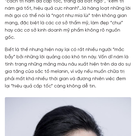
“cách trị nám da cấp tốc, trắng da bất ngờ”, “kem trị
nám giá tốt, hiệu quả cực nhanh”…là hàng loạt những lời
mời gọi có thể nói là “ngọt như mía lùi” trên không gian
mạng, đặc biệt là các cơ sở thẩm mỹ, làm đẹp “chui”
hay các cơ sở kinh doanh mỹ phẩm không rõ nguồn
gốc.
Biết là thế nhưng hiện nay lại có rất nhiều người “mắc
bẫy” bởi những lời quảng cáo khó tin này. Vốn dĩ nám là
tình trạng những mảng màu nâu xuất hiện trên da do sự
gia tăng của sắc tố melanin, vì vậy nếu muốn chữa trị
phải mất khá nhiều thời gian và đương nhiên việc đem
lại “hiệu quả cấp tốc” càng không dễ tin.