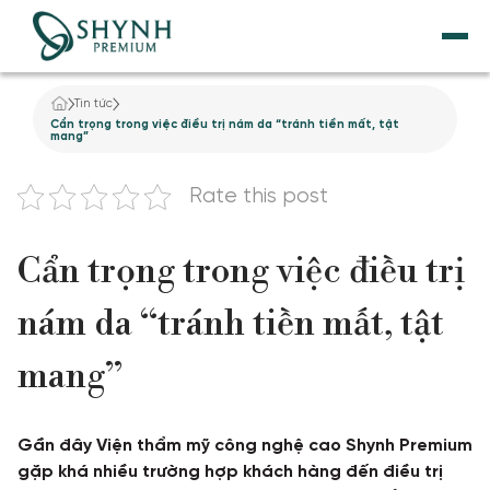
Tin tức
TRANG CHỦ
Cẩn trọng trong việc điều trị nám da “tránh tiền mất, tật
mang”
VỀ SHYNH PREMIUM
Rate this post
NÂNG CƠ
Cẩn trọng trong việc điều trị
THẨM MỸ NỘI KHOA
nám da “tránh tiền mất, tật
DỊCH VỤ GIẢM BÉO
mang”
TẮM TRẮNG
Gần đây Viện thẩm mỹ công nghệ cao Shynh Premium
ĐIỀU TRỊ DA
gặp khá nhiều trường hợp khách hàng đến điều trị