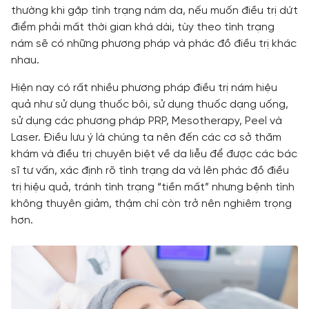
thường khi gặp tình trạng nám da, nếu muốn điều trị dứt
điểm phải mất thời gian khá dài, tùy theo tình trạng
nám sẽ có những phương pháp và phác đồ điều trị khác
nhau.
Hiện nay có rất nhiều phương pháp điều trị nám hiệu
quả như sử dụng thuốc bôi, sử dụng thuốc dạng uống,
sử dụng các phương pháp PRP, Mesotherapy, Peel và
Laser. Điều lưu ý là chúng ta nên đến các cơ sở thăm
khám và điều trị chuyên biệt về da liễu để được các bác
sĩ tư vấn, xác định rõ tình trạng da và lên phác đồ điều
trị hiệu quả, tránh tình trạng “tiền mất” nhưng bệnh tình
không thuyên giảm, thậm chí còn trở nên nghiêm trọng
hơn.