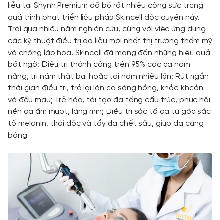
liễu tại Shynh Premium đã bỏ rất nhiều công sức trong
quá trình phát triển liệu pháp Skincell độc quyền này.
Trải qua nhiều năm nghiên cứu, cùng với việc ứng dụng
các kỹ thuật điều trị da liễu mới nhất thị trường thẩm mỹ
và chống lão hóa, Skincell đã mang đến những hiệu quả
bất ngờ: Điều trị thành công trên 95% các ca nám
nặng, trị nám thất bại hoặc tái nám nhiều lần; Rút ngắn
thời gian điều trị, trả lại làn da sáng hồng, khỏe khoắn
và đều màu; Trẻ hóa, tái tạo đa tầng cấu trúc, phục hồi
nền da ẩm mượt, láng mịn; Điều trị sắc tố da từ gốc sắc
tố melanin, thải độc và tẩy da chết sâu, giúp da căng
bóng.