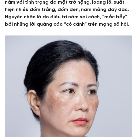
nám với tình trạng da mặt trở nặng, loang lổ, xuất
hiện nhiều đốm trắng, đốm đen, nám mảng dày đặc.
TƯ VẤN
Nguyên nhân là do điều trị nám sai cách, “mắc bẫy”
bởi những lời quảng cáo “có cánh” trên mạng xã hội.
TIN TỨC
Khách hàng thực tế