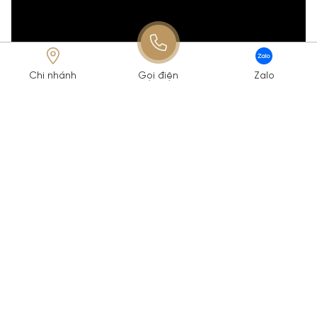
Chi nhánh
Gọi điện
Zalo
Tin tức khác
06/08/2021
Theo chân Lệ Quyên trải nghiệm
làm đẹp an toàn mùa Covid tại
Shynh