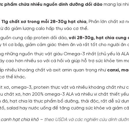
ực phẩm chứa nhiều nguồn dinh dưỡng dồi dào
mang lại nhi
– 11g chất xơ trong mỗi 28-30g hạt chia
, Phần lớn chất xơ n
từ đó giảm lượng calo hấp thụ vào cơ thể.
 nguồn cung cấp protein dồi dào,
với 28-30g, hạt chia cung
 trì cơ bắp, giảm cảm giác thèm ăn và rất tốt cho người ăn 
ong những nguồn thực vật giàu Omega-3 nhất (chủ yếu là ALA
ày cao hơn nhiều so với cá hồi và giúp hỗ trợ sức khỏe tim m
cấp nhiều khoáng chất và axit amin quan trọng như
canxi, mag
cơ thể khác.
 xơ, omega-3, protein thực vật và nhiều khoáng chất như ca
 chất xơ, hơn 200% omega-3 ALA và nhiều vi chất thiết yếu, 
h đó, hạt chia là thực phẩm bổ dưỡng, thải độc, rất dễ sử d
tố, salad hay nước uống để tăng cường sức khỏe và giảm câ
 canh hạt chia khô –
theo USDA và các nghiên cứu dinh dưỡn