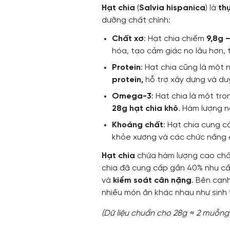
Hạt chia
(
Salvia hispanica
) là
th
dưỡng chất chính:
Chất xơ
: Hạt chia chiếm
9,8g 
hóa, tạo cảm giác no lâu hơn, 
Protein
: Hạt chia cũng là một
protein,
hỗ trợ xây dựng và duy
Omega-3
: Hạt chia là một tr
28g hạt chia khô
. Hàm lượng n
Khoáng chất
: Hạt chia cung 
khỏe xương và các chức năng 
Hạt chia
chứa hàm lượng cao chất
chia đã cung cấp gần 40% nhu cầu
và
kiểm soát cân nặng
. Bên cạn
nhiều món ăn khác nhau như sinh 
(Dữ liệu chuẩn cho 28g ≈ 2 muỗng