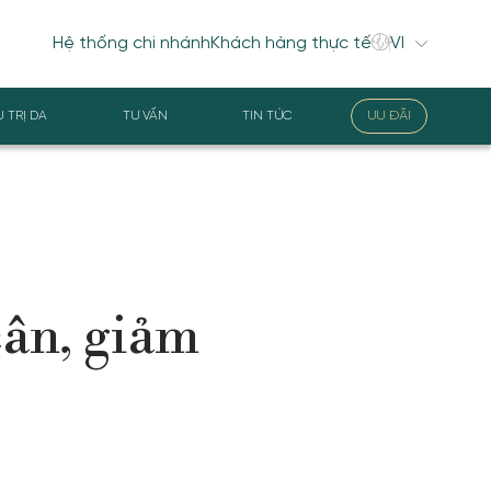
Hệ thống chi nhánh
Khách hàng thực tế
U TRỊ DA
TƯ VẤN
TIN TỨC
ƯU ĐÃI
cân, giảm