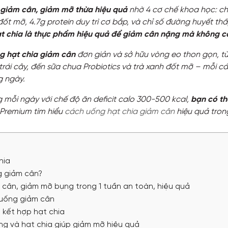
 giảm cân, giảm mỡ thừa hiệu quả
nhờ 4 cơ chế khoa học: ch
đốt mỡ, 4.7g protein duy trì cơ bắp, và chỉ số đường huyết th
t chia là thực phẩm hiệu quả để giảm cân nặng mà không cầ
g hạt chia giảm cân
đơn giản và sở hữu vòng eo thon gọn, t
 trái cây, đến sữa chua Probiotics và trà xanh đốt mỡ – mỗi c
g ngày.
 mỗi ngày với chế độ ăn deficit calo 300-500 kcal,
bạn có th
Premium tìm hiểu
cách uống hạt chia giảm cân
hiệu quả trong
hia
g giảm cân?
 cân, giảm mỡ bụng trong 1 tuần an toàn, hiệu quả
 uống giảm cân
 kết hợp hạt chia
ng và hạt chia giúp giảm mỡ hiệu quả