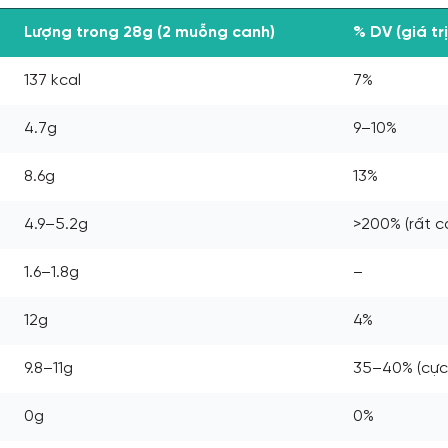
Lượng trong 28g (2 muỗng canh)
% DV (giá tr
137 kcal
7%
4.7g
9–10%
8.6g
13%
4.9–5.2g
>200% (rất c
1.6–1.8g
–
12g
4%
9.8–11g
35–40% (cực
0g
0%