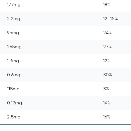
177mg
18%
2.2mg
12–15%
95mg
24%
265mg
27%
1.3mg
12%
0.6mg
30%
115mg
3%
0.17mg
14%
2.5mg
16%