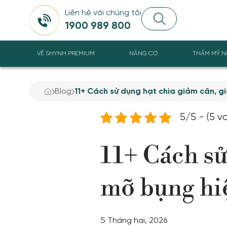
Liên hệ với chúng tôi
1900 989 800
VỀ SHYNH PREMIUM
NÂNG CƠ
THẨM MỸ N
Blog
11+ Cách sử dụng hạt chia giảm cân, g
5/5 - (5 v
11+ Cách sử
mỡ bụng hiệ
5 Tháng hai, 2026