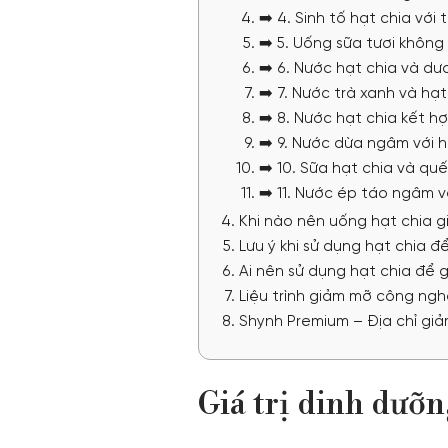
➡️ 4. Sinh tố hạt chia với 
➡️ 5. Uống sữa tươi không
➡️ 6. Nước hạt chia và dư
➡️ 7. Nước trà xanh và hạ
➡️ 8. Nước hạt chia kết hợ
➡️ 9. Nước dừa ngâm với 
➡️ 10. Sữa hạt chia và quế
➡️ 11. Nước ép táo ngâm v
Khi nào nên uống hạt chia 
Lưu ý khi sử dụng hạt chia 
Ai nên sử dụng hạt chia để 
Liệu trình giảm mỡ công ng
Shynh Premium – Địa chỉ gi
Giá trị dinh dưỡn