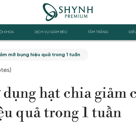
ỘI KHOA
DỊCH VỤ GIẢM BÉO
TẮM TRẮNG
ĐIỀ
iảm mỡ bụng hiệu quả trong 1 tuần
otes)
 dụng hạt chia giảm 
u quả trong 1 tuần