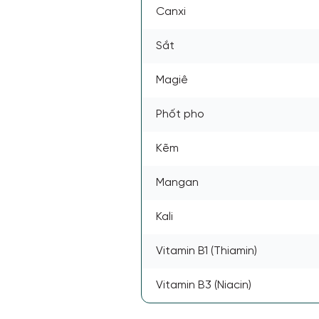
Canxi
Sắt
Magiê
Phốt pho
Kẽm
Mangan
Kali
Vitamin B1 (Thiamin)
Vitamin B3 (Niacin)