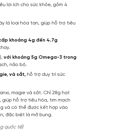
ều lợi ích cho sức khỏe, gồm 4
ày là loại hòa tan, giúp hỗ trợ tiêu
 cấp khoảng 4g đến 4.7g
chay.
),
với khoảng 5g Omega-3 trong
ạch, não bộ.
ie, và sắt,
hỗ trợ duy trì sức
nxi, magie và sắt. Chỉ 28g hạt
giúp hỗ trợ tiêu hóa, tim mạch
ụng và có thể được kết hợp vào
n, đặc biệt là mỡ bụng.
g quốc tế
)