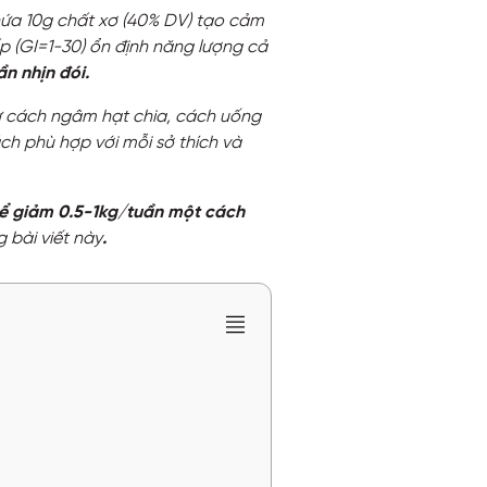
ứa 10g chất xơ (40% DV) tạo cảm
ấp (GI=1-30) ổn định năng lượng cả
n nhịn đói.
ừ cách ngâm hạt chia, cách uống
ách phù hợp với mỗi sở thích và
ể giảm 0.5-1kg/tuần một cách
 bài viết này
.