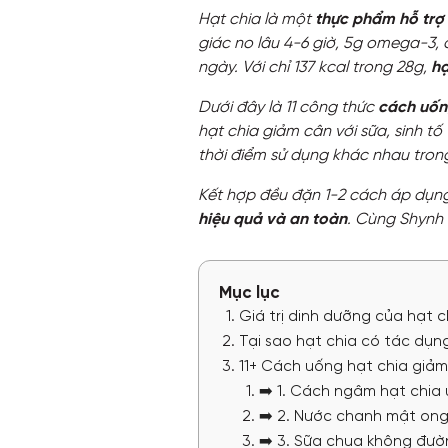
Hạt chia là một
thực phẩm hỗ trợ
giác no lâu 4-6 giờ, 5g omega-3, 
ngày. Với chỉ 137 kcal trong 28g,
hạ
Dưới đây là 11 công thức
cách uốn
hạt chia giảm cân với sữa, sinh tố
thời điểm sử dụng khác nhau tron
Kết hợp đều đặn 1-2 cách áp dụng
hiệu quả và an toàn
.
Cùng Shynh 
Mục lục
Giá trị dinh dưỡng của hạt c
Tại sao hạt chia có tác dụn
11+ Cách uống hạt chia giảm
➡️ 1. Cách ngâm hạt chia
➡️ 2. Nước chanh mật ong
➡️ 3. Sữa chua không đườ