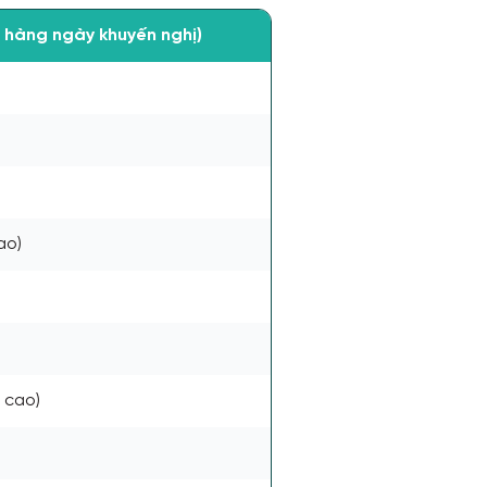
ị hàng ngày khuyến nghị)
ao)
 cao)