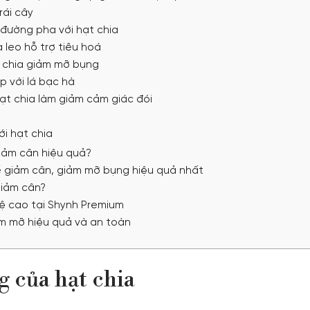
trái cây
 đường pha với hạt chia
a leo hỗ trợ tiêu hoá
t chia giảm mỡ bụng
p với lá bạc hà
hạt chia làm giảm cảm giác đói
ới hạt chia
giảm cân hiệu quả?
để giảm cân, giảm mỡ bụng hiệu quả nhất
giảm cân?
hệ cao tại Shynh Premium
ảm mỡ hiệu quả và an toàn
g của hạt chia