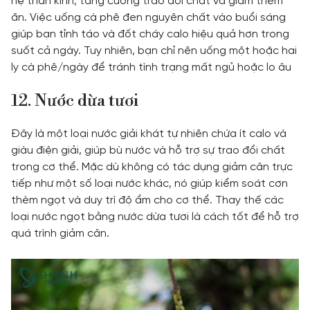
hệ thần kinh, tăng cường trao đổi chất và giảm thèm
ăn. Việc uống cà phê đen nguyên chất vào buổi sáng
giúp bạn tỉnh táo và đốt cháy calo hiệu quả hơn trong
suốt cả ngày. Tuy nhiên, bạn chỉ nên uống một hoặc hai
ly cà phê/ngày để tránh tình trạng mất ngủ hoặc lo âu
12. Nước dừa tươi
Đây là một loại nước giải khát tự nhiên chứa ít calo và
giàu điện giải, giúp bù nước và hỗ trợ sự trao đổi chất
trong cơ thể. Mặc dù không có tác dụng giảm cân trực
tiếp như một số loại nước khác, nó giúp kiểm soát cơn
thèm ngọt và duy trì độ ẩm cho cơ thể. Thay thế các
loại nước ngọt bằng nước dừa tươi là cách tốt để hỗ trợ
quá trình giảm cân.