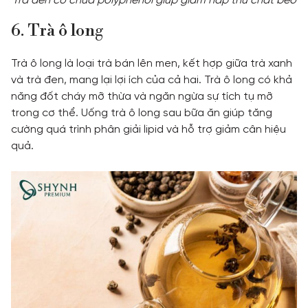
Trà đen có chứa polyphenol giúp giảm hấp thu chất béo
6. Trà ô long
Trà ô long là loại trà bán lên men, kết hợp giữa trà xanh
và trà đen, mang lại lợi ích của cả hai. Trà ô long có khả
năng đốt cháy mỡ thừa và ngăn ngừa sự tích tụ mỡ
trong cơ thể. Uống trà ô long sau bữa ăn giúp tăng
cường quá trình phân giải lipid và hỗ trợ giảm cân hiệu
quả.