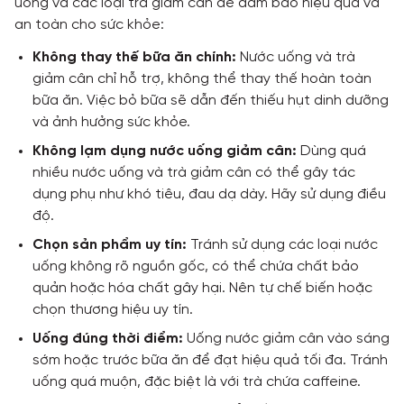
uống và các loại trà giảm cân để đảm bảo hiệu quả và
an toàn cho sức khỏe:
Liên hệ với chúng tôi
ƯU ĐÃI
1900 989 800
Không thay thế bữa ăn chính:
Nước uống và trà
giảm cân chỉ hỗ trợ, không thể thay thế hoàn toàn
bữa ăn. Việc bỏ bữa sẽ dẫn đến thiếu hụt dinh dưỡng
và ảnh hưởng sức khỏe.
Không lạm dụng nước uống giảm cân:
Dùng quá
nhiều nước uống và trà giảm cân có thể gây tác
dụng phụ như khó tiêu, đau dạ dày. Hãy sử dụng điều
độ.
Chọn sản phẩm uy tín:
Tránh sử dụng các loại nước
uống không rõ nguồn gốc, có thể chứa chất bảo
quản hoặc hóa chất gây hại. Nên tự chế biến hoặc
chọn thương hiệu uy tín.
Uống đúng thời điểm:
Uống nước giảm cân vào sáng
sớm hoặc trước bữa ăn để đạt hiệu quả tối đa. Tránh
uống quá muộn, đặc biệt là với trà chứa caffeine.