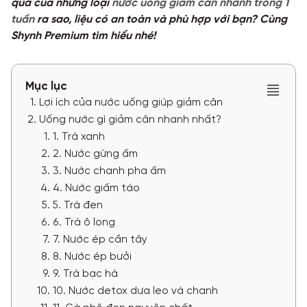
quả của những loại
nước uống giảm cân nhanh trong 1
tuần
ra sao, liệu có an toàn và phù hợp với bạn? Cùng
TƯ VẤN
Shynh Premium tìm hiểu nhé!
TIN TỨC
Khách hàng thực tế
Mục lục
Lợi ích của nước uống giúp giảm cân
Uống nước gì giảm cân nhanh nhất?
1. Trà xanh
2. Nước gừng ấm
3. Nước chanh pha ấm
4. Nước giấm táo
5. Trà đen
6. Trà ô long
7. Nước ép cần tây
8. Nước ép bưởi
9. Trà bạc hà
10. Nước detox dưa leo và chanh