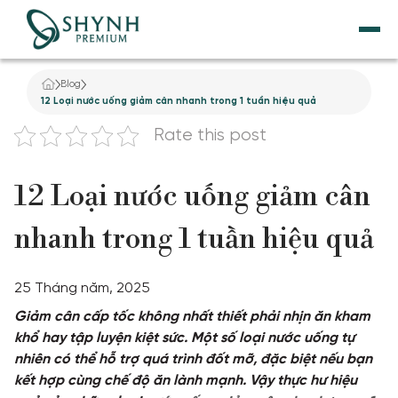
Blog
TRANG CHỦ
12 Loại nước uống giảm cân nhanh trong 1 tuần hiệu quả
Rate this post
VỀ SHYNH PREMIUM
12 Loại nước uống giảm cân
NÂNG CƠ
nhanh trong 1 tuần hiệu quả
THẨM MỸ NỘI KHOA
DỊCH VỤ GIẢM BÉO
25 Tháng năm, 2025
Giảm cân cấp tốc không nhất thiết phải nhịn ăn kham
TẮM TRẮNG
khổ hay tập luyện kiệt sức. Một số loại nước uống tự
nhiên có thể hỗ trợ quá trình đốt mỡ, đặc biệt nếu bạn
kết hợp cùng chế độ ăn lành mạnh. Vậy thực hư hiệu
ĐIỀU TRỊ DA