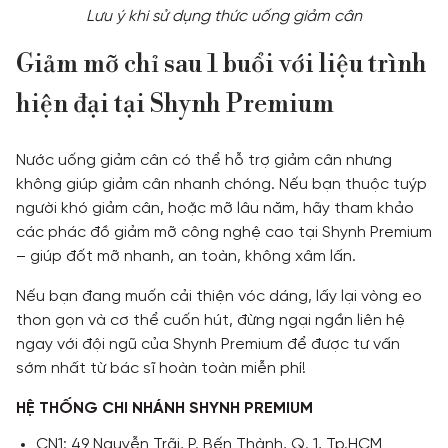
Lưu ý khi sử dụng thức uống giảm cân
Giảm mỡ chỉ sau 1 buổi với liệu trình
hiện đại tại Shynh Premium
Nước uống giảm cân có thể hỗ trợ giảm cân nhưng
không giúp giảm cân nhanh chóng. Nếu bạn thuộc tuýp
người khó giảm cân, hoặc mỡ lâu năm, hãy tham khảo
các phác đồ giảm mỡ công nghệ cao tại Shynh Premium
– giúp đốt mỡ nhanh, an toàn, không xâm lấn.
Nếu bạn đang muốn cải thiện vóc dáng, lấy lại vòng eo
thon gọn và cơ thể cuốn hút, đừng ngại ngần liên hệ
ngay với đội ngũ của Shynh Premium để được tư vấn
sớm nhất từ bác sĩ hoàn toàn miễn phí!
HỆ THỐNG CHI NHÁNH SHYNH PREMIUM
CN1: 49 Nguyễn Trãi, P. Bến Thành, Q. 1, Tp.HCM