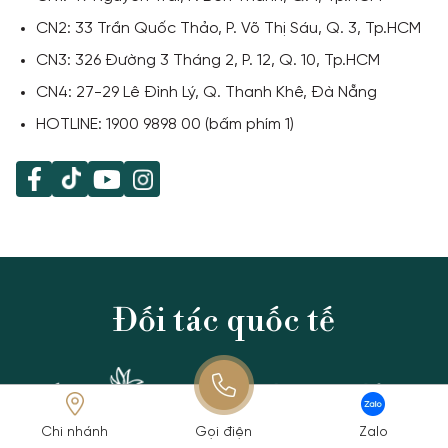
CN2: 33 Trần Quốc Thảo, P. Võ Thị Sáu, Q. 3, Tp.HCM
CN3: 326 Đường 3 Tháng 2, P. 12, Q. 10, Tp.HCM
CN4: 27-29 Lê Đình Lý, Q. Thanh Khê, Đà Nẵng
HOTLINE: 1900 9898 00 (bấm phím 1)
Đối tác quốc tế
Chi nhánh
Gọi điện
Zalo