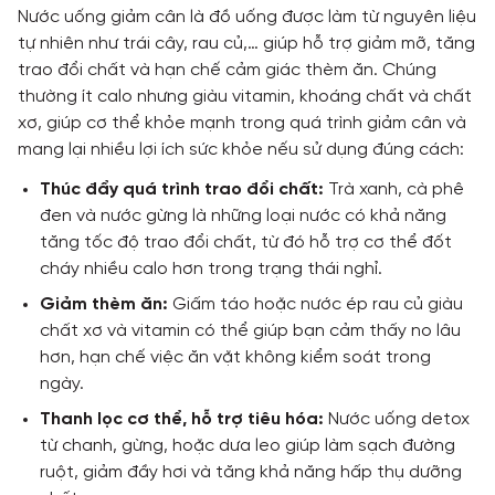
Nước uống giảm cân là đồ uống được làm từ nguyên liệu
tự nhiên như trái cây, rau củ,… giúp hỗ trợ giảm mỡ, tăng
trao đổi chất và hạn chế cảm giác thèm ăn. Chúng
thường ít calo nhưng giàu vitamin, khoáng chất và chất
xơ, giúp cơ thể khỏe mạnh trong quá trình giảm cân và
mang lại nhiều lợi ích sức khỏe nếu sử dụng đúng cách:
Thúc đẩy quá trình trao đổi chất:
Trà xanh, cà phê
đen và nước gừng là những loại nước có khả năng
tăng tốc độ trao đổi chất, từ đó hỗ trợ cơ thể đốt
cháy nhiều calo hơn trong trạng thái nghỉ.
Giảm thèm ăn:
Giấm táo hoặc nước ép rau củ giàu
chất xơ và vitamin có thể giúp bạn cảm thấy no lâu
hơn, hạn chế việc ăn vặt không kiểm soát trong
ngày.
Thanh lọc cơ thể, hỗ trợ tiêu hóa:
Nước uống detox
từ chanh, gừng, hoặc dưa leo giúp làm sạch đường
ruột, giảm đầy hơi và tăng khả năng hấp thụ dưỡng