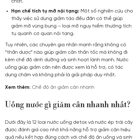
chất.
Hạn chế tích tụ mỡ nội tạng:
Một số nghiên cứu cho
thấy việc sử dụng giấm táo đều đặn có thể giúp
giảm mỡ vùng bụng – loại mỡ nguy hiểm thường tích
tụ quanh cơ quan nội tạng.
Tuy nhiên, các chuyên gia nhấn mạnh rằng không có
“thần dược” nào giúp giảm cân thần tốc mà không đi
kèm chế độ dinh dưỡng và sinh hoạt lành mạnh. Nước
uống giúp giảm cân nên được xem là hỗ trợ, có tác
dụng chậm và không phải là giải pháp duy nhất.
Xem thêm
:
Chế độ ăn giảm cân nhanh
Uống nước gì giảm cân nhanh nhất?
Dưới đây là 12 loại nước uống detox và nước ép trái cây
được đánh giá cao nhờ khả năng hỗ trợ giảm cân hiệu
quả nếu kết hợp đúng cách với chế độ ăn uống và sinh