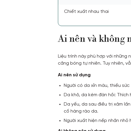
Chiết xuất nhau thai
Ai nên và không 
Liệu trình này phù hợp với những
căng bóng tự nhiên. Tuy nhiên, 
Ai nên sử dụng
Người có da xỉn màu, thiếu sức
Da khô, da kém đàn hồi: Thích 
Da yếu, da sau điều trị xâm lấ
cố hàng rào da.
Người xuất hiện nếp nhăn nhỏ h