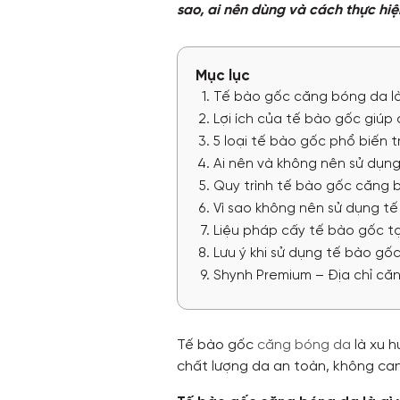
sao, ai nên dùng và cách thực hiệ
Mục lục
Tế bào gốc căng bóng da là
Lợi ích của tế bào gốc giú
5 loại tế bào gốc phổ biến 
Ai nên và không nên sử dụn
Quy trình tế bào gốc căng 
Vì sao không nên sử dụng tế
Liệu pháp cấy tế bào gốc t
Lưu ý khi sử dụng tế bào g
Shynh Premium – Địa chỉ că
Tế bào gốc
căng bóng da
là xu h
chất lượng da an toàn, không can