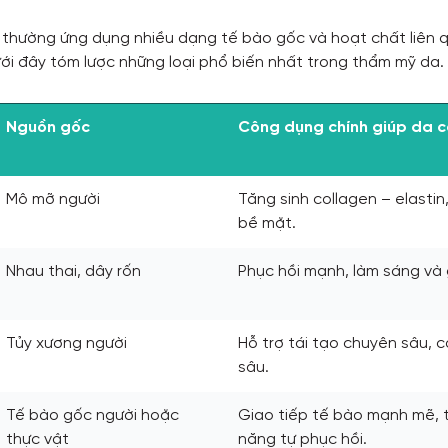
y thường ứng dụng nhiều dạng tế bào gốc và hoạt chất liên 
ưới đây tóm lược những loại phổ biến nhất trong thẩm mỹ da.
Nguồn gốc
Công dụng chính giúp da 
Mô mỡ người
Tăng sinh collagen – elastin
bề mặt.
Nhau thai, dây rốn
Phục hồi mạnh, làm sáng và 
Tủy xương người
Hỗ trợ tái tạo chuyên sâu, c
sâu.
Tế bào gốc người hoặc
Giao tiếp tế bào mạnh mẽ, 
thực vật
năng tự phục hồi.