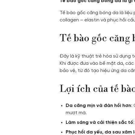
Tế bào gốc căng bóng da là gì 
Tế bào gốc căng bóng da là liệu 
collagen – elastin và phục hồi cấ
Tế bào gốc căng b
Đây là kỹ thuật trẻ hóa sử dụng 
Khi được đưa vào bề mặt da, các h
bảo vệ, từ đó tạo hiệu ứng da căn
Lợi ích của tế bà
Da căng mịn và đàn hồi hơn
:
mượt mà.
Làm sáng và cải thiện sắc tố
Phục hồi da yếu, da sau xâm 