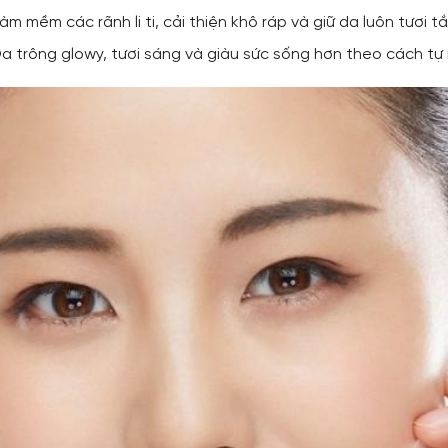
Làm mềm các rãnh li ti, cải thiện khô ráp và giữ da luôn tươi tắ
Da trông glowy, tươi sáng và giàu sức sống hơn theo cách tự 