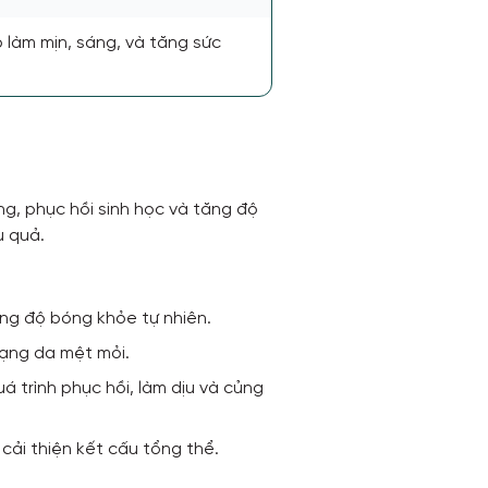
 làm mịn, sáng, và tăng sức
g, phục hồi sinh học và tăng độ
u quả.
tăng độ bóng khỏe tự nhiên.
rạng da mệt mỏi.
á trình phục hồi, làm dịu và củng
cải thiện kết cấu tổng thể.