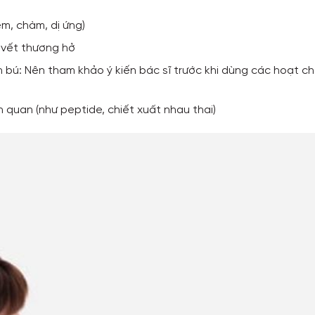
m, chàm, dị ứng)
 vết thương hở
 bú: Nên tham khảo ý kiến bác sĩ trước khi dùng các hoạt c
n quan (như peptide, chiết xuất nhau thai)