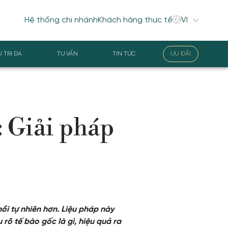
Hệ thống chi nhánh
Khách hàng thực tế
U TRỊ DA
TƯ VẤN
TIN TỨC
ƯU ĐÃI
: Giải pháp
ồi tự nhiên hơn. Liệu pháp này
 rõ tế bào gốc là gì, hiệu quả ra