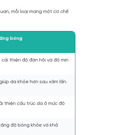
quan, mỗi loại mang một cơ chế
căng bóng
, cải thiện độ đàn hồi và độ mịn
giúp da khỏe hơn sau xâm lấn.
ải thiện cấu trúc da ở mức độ
tăng độ bóng khỏe và khả