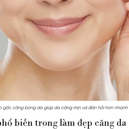
o gốc căng bóng da giúp da căng mịn và đàn hồi hơn nhanh
 phổ biến trong làm đẹp căng da