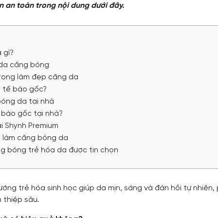
n an toàn trong nội dung dưới đây.
 gì?
p da căng bóng
trong làm đẹp căng da
g tế bào gốc?
bóng da tại nhà
 bào gốc tại nhà?
ại Shynh Premium
ốc làm căng bóng da
ng bóng trẻ hóa da được tin chọn
ướng trẻ hóa sinh học giúp da mịn, sáng và đàn hồi tự nhiên,
 thiệp sâu.