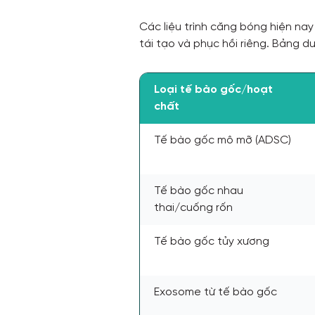
Các liệu trình căng bóng hiện na
tái tạo và phục hồi riêng. Bảng d
Loại tế bào gốc/hoạt
chất
Tế bào gốc mô mỡ (ADSC)
Tế bào gốc nhau
thai/cuống rốn
Tế bào gốc tủy xương
Exosome từ tế bào gốc