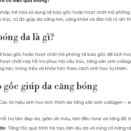
và có hiệu quả không?
pháp trẻ hóa sử dụng tế bào gốc hoặc hoạt chất mô phỏng đ
u trúc, từ đó giúp da căng mịn, sáng khỏe và đàn hồi rõ rệt t
óng da là gì?
tế bào gốc hoặc hoạt chất mô phỏng tế bào gốc để kích hoạt
oạt chất này hỗ trợ phục hồi cấu trúc, tăng sản sinh collag
g mịn, trong trẻo và khỏe hơn theo cách sinh học tự nhiên.
o gốc giúp da căng bóng
 Các tín hiệu sinh học kích thích da tăng sản sinh collagen – 
: Hỗ trợ làm đẹp da, giảm xỉn màu, làm đều tone và tăng độ t
lấn
: Tăng tốc quá trình tái tạo, làm dịu da và củng cố hàng r