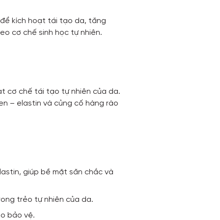
ể kích hoạt tái tạo da, tăng
heo cơ chế sinh học tự nhiên.
 cơ chế tái tạo tự nhiên của da.
en – elastin và củng cố hàng rào
elastin, giúp bề mặt săn chắc và
rong trẻo tự nhiên của da.
ào bảo vệ.