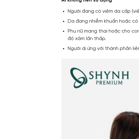
Ai không nên sử dụng
Người đang có viêm da cấp (viê
Da đang nhiễm khuẩn hoặc có
Phụ nữ mang thai hoặc cho con
độ xâm lấn thấp.
Người dị ứng với thành phần liê