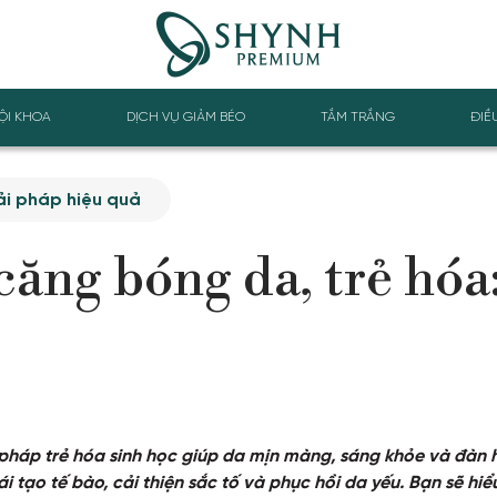
ỘI KHOA
DỊCH VỤ GIẢM BÉO
TẮM TRẮNG
ĐIỀ
ải pháp hiệu quả
căng bóng da, trẻ hóa
 pháp trẻ hóa sinh học giúp da mịn màng, sáng khỏe và đàn h
 tạo tế bào, cải thiện sắc tố và phục hồi da yếu. Bạn sẽ hiểu