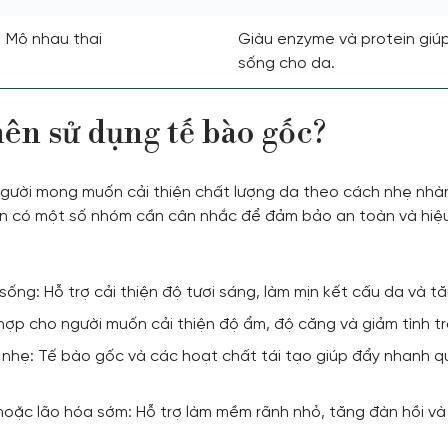
Mô nhau thai
Giàu enzyme và protein giúp
sống cho da.
nên sử dụng tế bào gốc?
 người mong muốn cải thiện chất lượng da theo cách nhẹ nhàn
vẫn có một số nhóm cần cân nhắc để đảm bảo an toàn và hiệ
 sống: Hỗ trợ cải thiện độ tươi sáng, làm mịn kết cấu da và 
hợp cho người muốn cải thiện độ ẩm, độ căng và giảm tình t
n nhẹ: Tế bào gốc và các hoạt chất tái tạo giúp đẩy nhanh qu
oặc lão hóa sớm: Hỗ trợ làm mềm rãnh nhỏ, tăng đàn hồi và 